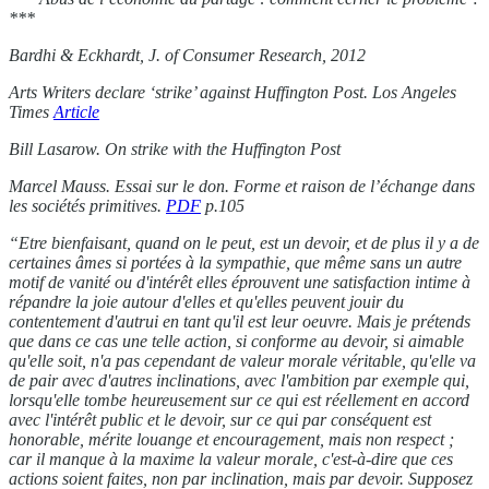
***
Bardhi & Eckhardt, J. of Consumer Research, 2012
Arts Writers declare ‘strike’ against Huffington Post. Los Angeles
Times
Article
Bill Lasarow. On strike with the Huffington Post
Marcel Mauss. Essai sur le don. Forme et raison de l’échange dans
les sociétés primitives.
PDF
p.105
“Etre bienfaisant, quand on le peut, est un devoir, et de plus il y a de
certaines âmes si portées à la sympathie, que même sans un autre
motif de vanité ou d'intérêt elles éprouvent une satisfaction intime à
répandre la joie autour d'elles et qu'elles peuvent jouir du
contentement d'autrui en tant qu'il est leur oeuvre. Mais je prétends
que dans ce cas une telle action, si conforme au devoir, si aimable
qu'elle soit, n'a pas cependant de valeur morale véritable, qu'elle va
de pair avec d'autres inclinations, avec l'ambition par exemple qui,
lorsqu'elle tombe heureusement sur ce qui est réellement en accord
avec l'intérêt public et le devoir, sur ce qui par conséquent est
honorable, mérite louange et encouragement, mais non respect ;
car il manque à la maxime la valeur morale, c'est-à-dire que ces
actions soient faites, non par inclination, mais par devoir. Supposez