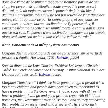
donc que l'âme de ce philanthrope soit assombrie par un de ces
chagrins personnels qui étouffent toute sympathie pour le sort
d'autrui, qu'il ait toujours encore le pouvoir de faire du bien à
d'autres malheureux, mais qu'il ne soit pas touché de l'infortune des
autres, étant trop absorbé par la sienne propre, et que, dans ces
conditions, tandis qu'aucune inclination ne l'y pousse plus, il
s'arrache néanmoins cette insensibilité mortelle et qu'il agisse, sans
que ce soit sous l'influence d'une inclination, uniquement par devoir,
alors seulement son action a une véritable valeur morale.”
Kant, Fondement de la métaphysique des moeurs
Gaspard Juénin. Résolutions de cas de conscience, sur la vertu de
justice et d’équité. Herissant, 1761.
Extraits
, p.224
Sous la direction de Loïc Charles, Frédéric Lefebvre et Christine
Théré. Le Cercle de Vincent de Gournay. Institut National d’Etudes
Démographiques, 2011
Extraits
, p.226
Margaret Thatcher : “ I think we have gone through a period when
too many children and people have been given to understand “I
have a problem, it is the Government’s job to cope with it!” or “I
have a problem, I will go and get a grant to cope with it!” “I am
homeless, the Government must house me!” and so they are casting
their problems on society and who is society? There is no such