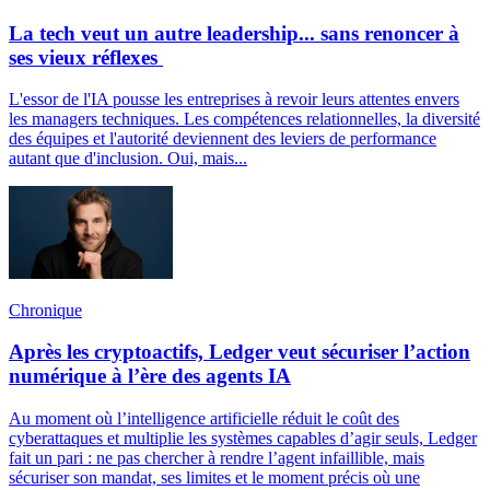
La tech veut un autre leadership... sans renoncer à
ses vieux réflexes
L'essor de l'IA pousse les entreprises à revoir leurs attentes envers
les managers techniques. Les compétences relationnelles, la diversité
des équipes et l'autorité deviennent des leviers de performance
autant que d'inclusion. Oui, mais...
Chronique
Après les cryptoactifs, Ledger veut sécuriser l’action
numérique à l’ère des agents IA
Au moment où l’intelligence artificielle réduit le coût des
cyberattaques et multiplie les systèmes capables d’agir seuls, Ledger
fait un pari : ne pas chercher à rendre l’agent infaillible, mais
sécuriser son mandat, ses limites et le moment précis où une