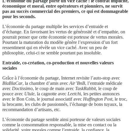
L’économie du partage porte un vice caché : le contrat implicite,
économique et moral, entre opérateurs et pionniers, ne survit
pas au succès commercial des premiers, ce qui est dommageable
pour les seconds.
L’économie du partage multiplie les services d’entraide et
d’échange. En favorisant les vertus de générosité et d’empathie, on
pourrait penser que cette économie est porteuse de vertus morales.
Pourtant la maturation du modèle génère l’expression d’un fort
ressentiment qui en révèle un vice caché. Avec un peu de
philosophie, celui-ci ne semble pourtant pas insoluble.
Entraide, co-création, co-production et nouvelles valeurs
sociales
Grâce à l’économie du partage, Internet revisite l’auto-stop avec
BlaBlaCar
, la chambre d’amis avec
Air’BnB
, l’entraide médicale
avec
Doctissimo
, le coup de main avec
TaskRabbit
, le coup de
pouce avec
Ulule
, la cagnotte avec
Leetch
i, les petites annonces
avec le Bon Coin, le journal associatif avec
Huffington Post
, le troc,
la brocante, les clubs de passionnés, l’échange de bons tuyaux, la
recommandation d’artisans, etc.
L’économie du partage semble ainsi porteuse de valeurs sociales
comme la consommation responsable, la mise en contact ou la
solidarité, voire morales comme l’entraide, la confiance, la