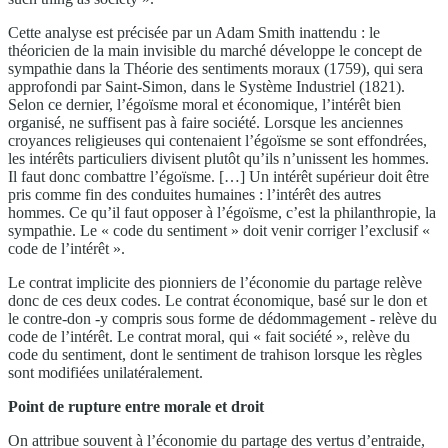
Cette analyse est précisée par un Adam Smith inattendu : le
théoricien de la main invisible du marché développe le concept de
sympathie dans la Théorie des sentiments moraux (1759), qui sera
approfondi par Saint-Simon, dans le Système Industriel (1821).
Selon ce dernier, l’égoïsme moral et économique, l’intérêt bien
organisé, ne suffisent pas à faire société. Lorsque les anciennes
croyances religieuses qui contenaient l’égoïsme se sont effondrées,
les intérêts particuliers divisent plutôt qu’ils n’unissent les hommes.
Il faut donc combattre l’égoïsme. […] Un intérêt supérieur doit être
pris comme fin des conduites humaines : l’intérêt des autres
hommes. Ce qu’il faut opposer à l’égoïsme, c’est la philanthropie, la
sympathie. Le « code du sentiment » doit venir corriger l’exclusif «
code de l’intérêt ».
Le contrat implicite des pionniers de l’économie du partage relève
donc de ces deux codes. Le contrat économique, basé sur le don et
le contre-don -y compris sous forme de dédommagement - relève du
code de l’intérêt. Le contrat moral, qui « fait société », relève du
code du sentiment, dont le sentiment de trahison lorsque les règles
sont modifiées unilatéralement.
Point de rupture entre morale et droit
On attribue souvent à l’économie du partage des vertus d’entraide,