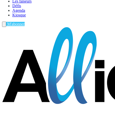
Les faiseurs
Défis
Agenda
Kiosque
M'abonner