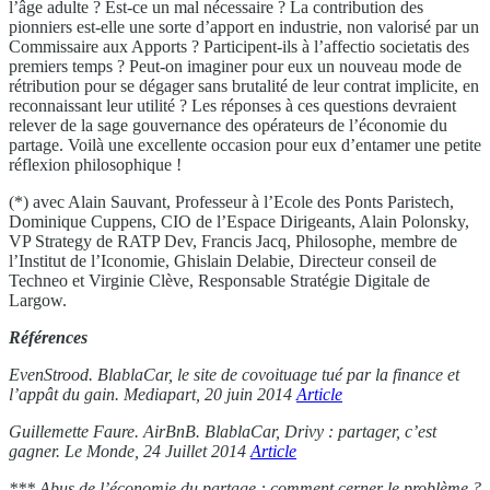
l’âge adulte ? Est-ce un mal nécessaire ? La contribution des
pionniers est-elle une sorte d’apport en industrie, non valorisé par un
Commissaire aux Apports ? Participent-ils à l’affectio societatis des
premiers temps ? Peut-on imaginer pour eux un nouveau mode de
rétribution pour se dégager sans brutalité de leur contrat implicite, en
reconnaissant leur utilité ? Les réponses à ces questions devraient
relever de la sage gouvernance des opérateurs de l’économie du
partage. Voilà une excellente occasion pour eux d’entamer une petite
réflexion philosophique !
(*) avec Alain Sauvant, Professeur à l’Ecole des Ponts Paristech,
Dominique Cuppens, CIO de l’Espace Dirigeants, Alain Polonsky,
VP Strategy de RATP Dev, Francis Jacq, Philosophe, membre de
l’Institut de l’Iconomie, Ghislain Delabie, Directeur conseil de
Techneo et Virginie Clève, Responsable Stratégie Digitale de
Largow.
Références
EvenStrood. BlablaCar, le site de covoituage tué par la finance et
l’appât du gain. Mediapart, 20 juin 2014
Article
Guillemette Faure. AirBnB. BlablaCar, Drivy : partager, c’est
gagner. Le Monde, 24 Juillet 2014
Article
*** Abus de l’économie du partage : comment cerner le problème ?