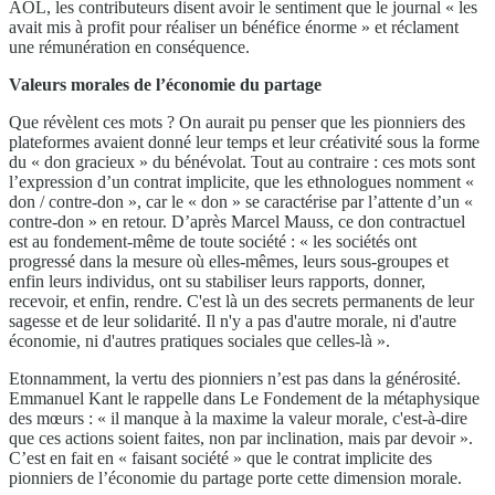
AOL, les contributeurs disent avoir le sentiment que le journal « les
avait mis à profit pour réaliser un bénéfice énorme » et réclament
une rémunération en conséquence.
Valeurs morales de l’économie du partage
Que révèlent ces mots ? On aurait pu penser que les pionniers des
plateformes avaient donné leur temps et leur créativité sous la forme
du « don gracieux » du bénévolat. Tout au contraire : ces mots sont
l’expression d’un contrat implicite, que les ethnologues nomment «
don / contre-don », car le « don » se caractérise par l’attente d’un «
contre-don » en retour. D’après Marcel Mauss, ce don contractuel
est au fondement-même de toute société : « les sociétés ont
progressé dans la mesure où elles-mêmes, leurs sous-groupes et
enfin leurs individus, ont su stabiliser leurs rapports, donner,
recevoir, et enfin, rendre. C'est là un des secrets permanents de leur
sagesse et de leur solidarité. Il n'y a pas d'autre morale, ni d'autre
économie, ni d'autres pratiques sociales que celles-là ».
Etonnamment, la vertu des pionniers n’est pas dans la générosité.
Emmanuel Kant le rappelle dans Le Fondement de la métaphysique
des mœurs : « il manque à la maxime la valeur morale, c'est-à-dire
que ces actions soient faites, non par inclination, mais par devoir ».
C’est en fait en « faisant société » que le contrat implicite des
pionniers de l’économie du partage porte cette dimension morale.