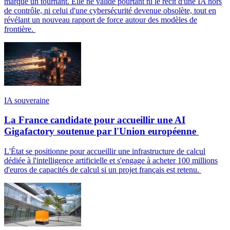
marque un tournant. Elle ne valide pourtant ni le récit d'une IA hors
de contrôle, ni celui d'une cybersécurité devenue obsolète, tout en
révélant un nouveau rapport de force autour des modèles de
frontière.
IA souveraine
La France candidate pour accueillir une AI
Gigafactory soutenue par l'Union européenne
L'État se positionne pour accueillir une infrastructure de calcul
dédiée à l'intelligence artificielle et s'engage à acheter 100 millions
d'euros de capacités de calcul si un projet français est retenu.