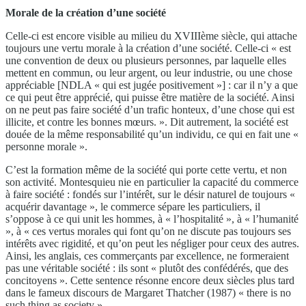
Morale de la création d’une société
Celle-ci est encore visible au milieu du XVIIIème siècle, qui attache
toujours une vertu morale à la création d’une société. Celle-ci « est
une convention de deux ou plusieurs personnes, par laquelle elles
mettent en commun, ou leur argent, ou leur industrie, ou une chose
appréciable [NDLA « qui est jugée positivement »] : car il n’y a que
ce qui peut être apprécié, qui puisse être matière de la société. Ainsi
on ne peut pas faire société d’un trafic honteux, d’une chose qui est
illicite, et contre les bonnes mœurs. ». Dit autrement, la société est
douée de la même responsabilité qu’un individu, ce qui en fait une «
personne morale ».
C’est la formation même de la société qui porte cette vertu, et non
son activité. Montesquieu nie en particulier la capacité du commerce
à faire société : fondés sur l’intérêt, sur le désir naturel de toujours «
acquérir davantage », le commerce sépare les particuliers, il
s’oppose à ce qui unit les hommes, à « l’hospitalité », à « l’humanité
», à « ces vertus morales qui font qu’on ne discute pas toujours ses
intérêts avec rigidité, et qu’on peut les négliger pour ceux des autres.
Ainsi, les anglais, ces commerçants par excellence, ne formeraient
pas une véritable société : ils sont « plutôt des confédérés, que des
concitoyens ». Cette sentence résonne encore deux siècles plus tard
dans le fameux discours de Margaret Thatcher (1987) « there is no
such thing as society ».