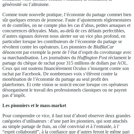
générosité ou l’altruisme.
Comme toute nouvelle pratique, l’économie du partage commet bien
sûr quelques erreurs de jeunesse. Faute d’ajustements réglementaires
et de contrôles, on ne compte plus les cas d’abus, petites arnaques et
concurrences déloyales. Mais, au-delà de ces défauts perfectibles,
d’autres signaux doivent nous alerter sur un vice plus profond, en
particulier lorsque les contributeurs de l’économie du partage se
révoltent contre les opérateurs. Les pionniers de
BlaBlaCar
dénoncent par exemple la perte de l’état d’esprit du covoiturage avec
sa marchandisation. Les journalistes du
Huffington Post
réclament le
partage du chèque de rachat pour 315 millions de dollars par AOL.
Ceux qui ont soutenu financièrement Oculus s’insurgent contre son
rachat par Facebook. De nombreuses voix s’élèvent contre la
monétisation de l’économie du partage au seul profit des
plateformes. Et cette vision se noircit encore lorsque ces opérateurs
désorganisent le travail des professionnels classiques ou ne payent
pas d’impôt.
Les pionniers et le mass-market
Pour comprendre ce vice, il faut tout d’abord observer deux grandes
catégories d’utilisateurs : d’une part les pionniers, qui sont attachés
au simple partage de frais, au côté convivial et à l’entraide, à l’
“esprit collaboratif”, à la confiance que d’autres feront le même pari