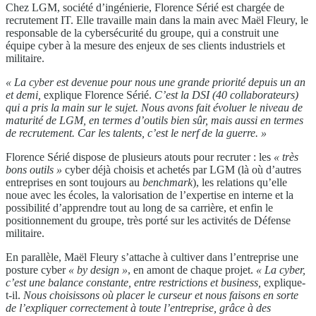
Chez LGM, société d’ingénierie, Florence Sérié est chargée de
recrutement IT. Elle travaille main dans la main avec Maël Fleury, le
responsable de la cybersécurité du groupe, qui a construit une
équipe cyber à la mesure des enjeux de ses clients industriels et
militaire.
« La cyber est devenue pour nous une grande priorité depuis un an
et demi,
explique Florence Sérié.
C’est la DSI (40 collaborateurs)
qui a pris la main sur le sujet. Nous avons fait évoluer le niveau de
maturité de LGM, en termes d’outils bien sûr, mais aussi en termes
de recrutement. Car les talents, c’est le nerf de la guerre. »
Florence Sérié dispose de plusieurs atouts pour recruter : les
« très
bons outils »
cyber déjà choisis et achetés par LGM (là où d’autres
entreprises en sont toujours au
benchmark
), les relations qu’elle
noue avec les écoles, la valorisation de l’expertise en interne et la
possibilité d’apprendre tout au long de sa carrière, et enfin le
positionnement du groupe, très porté sur les activités de Défense
militaire.
En parallèle, Maël Fleury s’attache à cultiver dans l’entreprise une
posture cyber
« by design »
, en amont de chaque projet.
« La cyber,
c’est une balance constante, entre restrictions et business,
explique-
t-il.
Nous choisissons où placer le curseur et nous faisons en sorte
de l’expliquer correctement à toute l’entreprise, grâce à des