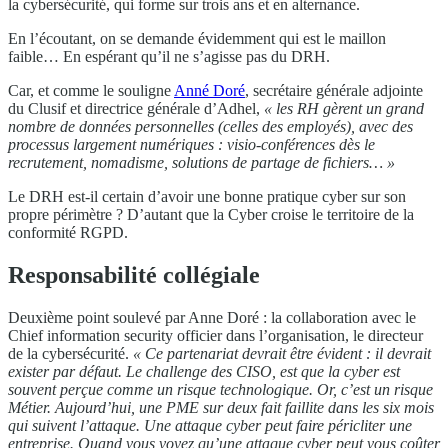
la cybersécurité, qui forme sur trois ans et en alternance.
En l’écoutant, on se demande évidemment qui est le maillon
faible… En espérant qu’il ne s’agisse pas du DRH.
Car, et comme le souligne
Anné Doré
, secrétaire générale adjointe
du Clusif et directrice générale d’Adhel,
« les RH gèrent un grand
nombre de données personnelles (celles des employés), avec des
processus largement numériques : visio-conférences dès le
recrutement, nomadisme, solutions de partage de fichiers… »
Le DRH est-il certain d’avoir une bonne pratique cyber sur son
propre périmètre ? D’autant que la Cyber croise le territoire de la
conformité RGPD.
Responsabilité collégiale
Deuxième point soulevé par Anne Doré : la collaboration avec le
Chief information security officier dans l’organisation, le directeur
de la cybersécurité.
« Ce partenariat devrait être évident : il devrait
exister par défaut. Le challenge des CISO, est que la cyber est
souvent perçue comme un risque technologique. Or, c’est un risque
Métier. Aujourd’hui, une PME sur deux fait faillite dans les six mois
qui suivent l’attaque. Une attaque cyber peut faire péricliter une
entreprise. Quand vous voyez qu’une attaque cyber peut vous coûter