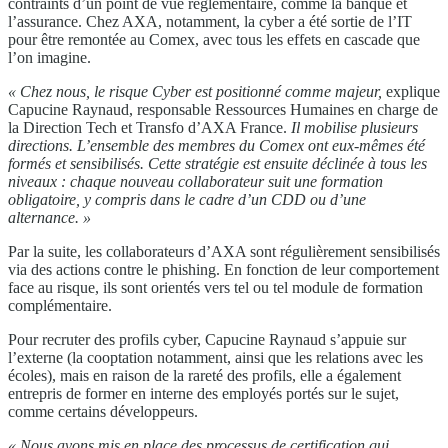
contraints d’un point de vue réglementaire, comme la banque et
l’assurance. Chez AXA, notamment, la cyber a été sortie de l’IT
pour être remontée au Comex, avec tous les effets en cascade que
l’on imagine.
« Chez nous, le risque Cyber est positionné comme majeur,
explique
Capucine Raynaud, responsable Ressources Humaines en charge de
la Direction Tech et Transfo d’AXA France.
Il mobilise plusieurs
directions. L’ensemble des membres du Comex ont eux-mêmes été
formés et sensibilisés. Cette stratégie est ensuite déclinée à tous les
niveaux : chaque nouveau collaborateur suit une formation
obligatoire, y compris dans le cadre d’un CDD ou d’une
alternance. »
Par la suite, les collaborateurs d’AXA sont régulièrement sensibilisés
via des actions contre le phishing. En fonction de leur comportement
face au risque, ils sont orientés vers tel ou tel module de formation
complémentaire.
Pour recruter des profils cyber, Capucine Raynaud s’appuie sur
l’externe (la cooptation notamment, ainsi que les relations avec les
écoles), mais en raison de la rareté des profils, elle a également
entrepris de former en interne des employés portés sur le sujet,
comme certains développeurs.
« Nous avons mis en place des processus de certification qui