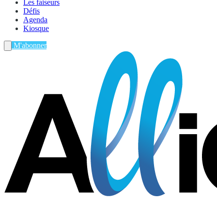
Les faiseurs
Défis
Agenda
Kiosque
M'abonner