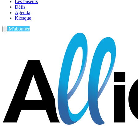
Les faiseurs
Défis
Agenda
Kiosque
M'abonner