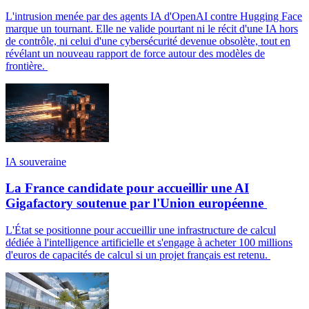
L'intrusion menée par des agents IA d'OpenAI contre Hugging Face
marque un tournant. Elle ne valide pourtant ni le récit d'une IA hors
de contrôle, ni celui d'une cybersécurité devenue obsolète, tout en
révélant un nouveau rapport de force autour des modèles de
frontière.
IA souveraine
La France candidate pour accueillir une AI
Gigafactory soutenue par l'Union européenne
L'État se positionne pour accueillir une infrastructure de calcul
dédiée à l'intelligence artificielle et s'engage à acheter 100 millions
d'euros de capacités de calcul si un projet français est retenu.