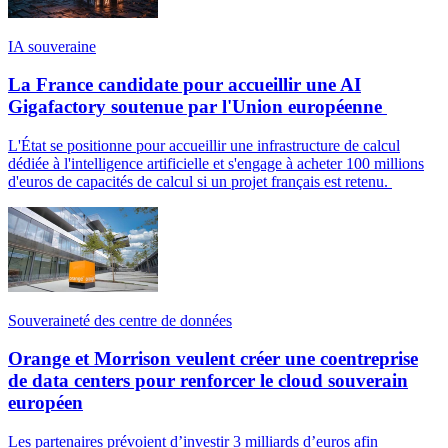
IA souveraine
La France candidate pour accueillir une AI
Gigafactory soutenue par l'Union européenne
L'État se positionne pour accueillir une infrastructure de calcul
dédiée à l'intelligence artificielle et s'engage à acheter 100 millions
d'euros de capacités de calcul si un projet français est retenu.
Souveraineté des centre de données
Orange et Morrison veulent créer une coentreprise
de data centers pour renforcer le cloud souverain
européen
Les partenaires prévoient d’investir 3 milliards d’euros afin