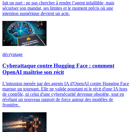
fait un pari : ne pas chercher à rendre l’agent infaillible, mais
sécuriser son mandat, ses limites et le moment précis où une
intention numérique devient un acte.
décryptage
Cyberattaque contre Hugging Face : comment
OpenAI maîtrise son récit
L'intrusion menée par des agents IA d'OpenAI contre Hugging Face
marque un tournant. Elle ne valide pourtant ni le récit d'une IA hors
de contrôle, ni celui d'une cybersécurité devenue obsolète, tout en
révélant un nouveau rapport de force autour des modèles de
frontière.