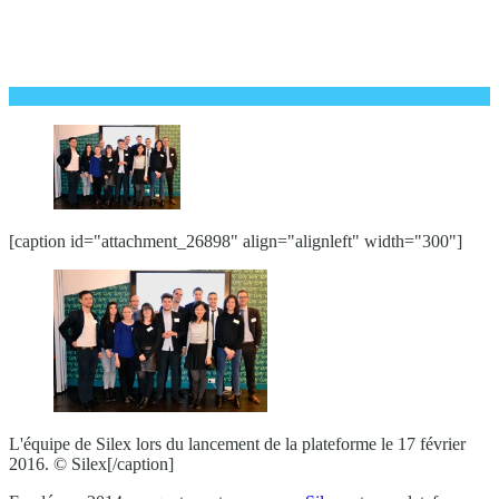
[caption id="attachment_26898" align="alignleft" width="300"]
L'équipe de Silex lors du lancement de la plateforme le 17 février
2016. © Silex[/caption]