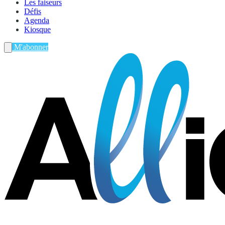
Les faiseurs
Défis
Agenda
Kiosque
M'abonner