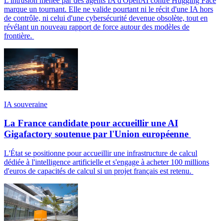
L'intrusion menée par des agents IA d'OpenAI contre Hugging Face
marque un tournant. Elle ne valide pourtant ni le récit d'une IA hors
de contrôle, ni celui d'une cybersécurité devenue obsolète, tout en
révélant un nouveau rapport de force autour des modèles de
frontière.
IA souveraine
La France candidate pour accueillir une AI
Gigafactory soutenue par l'Union européenne
L'État se positionne pour accueillir une infrastructure de calcul
dédiée à l'intelligence artificielle et s'engage à acheter 100 millions
d'euros de capacités de calcul si un projet français est retenu.