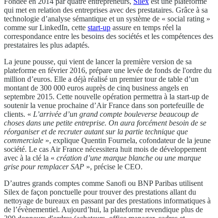
Fondée en 2014 par quatre entrepreneurs,
Silex
est une plateforme
qui met en relation des entreprises avec des prestataires. Grâce à sa
technologie d’analyse sémantique et un système de « social rating »
comme sur LinkedIn, cette
start-up
assure en temps réel la
correspondance entre les besoins des sociétés et les compétences des
prestataires les plus adaptés.
La jeune pousse, qui vient de lancer la première version de sa
plateforme en février 2016, prépare une levée de fonds de l'ordre du
million d’euros. Elle a déjà réalisé un premier tour de table d’un
montant de 300 000 euros auprès de cinq business angels en
septembre 2015. Cette nouvelle opération permettra à la start-up de
soutenir la venue prochaine d’Air France dans son portefeuille de
clients. «
L’arrivée d’un grand compte bouleverse beaucoup de
choses dans une petite entreprise. On aura forcément besoin de se
réorganiser et de recruter autant sur la partie technique que
commerciale
», explique Quentin Fournela, cofondateur de la jeune
société. Le cas Air France nécessitera huit mois de développement
avec à la clé la «
création d’une marque blanche ou une marque
grise pour remplacer SAP
», précise le CEO.
D’autres grands comptes comme Sanofi ou BNP Paribas utilisent
Silex de façon ponctuelle pour trouver des prestations allant du
nettoyage de bureaux en passant par des prestations informatiques à
de l’évènementiel. Aujourd’hui, la plateforme revendique plus de