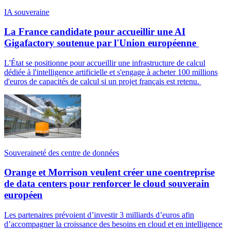
IA souveraine
La France candidate pour accueillir une AI
Gigafactory soutenue par l'Union européenne
L'État se positionne pour accueillir une infrastructure de calcul
dédiée à l'intelligence artificielle et s'engage à acheter 100 millions
d'euros de capacités de calcul si un projet français est retenu.
Souveraineté des centre de données
Orange et Morrison veulent créer une coentreprise
de data centers pour renforcer le cloud souverain
européen
Les partenaires prévoient d’investir 3 milliards d’euros afin
d’accompagner la croissance des besoins en cloud et en intelligence