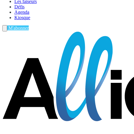
Les faiseurs
Défis
Agenda
Kiosque
M'abonner