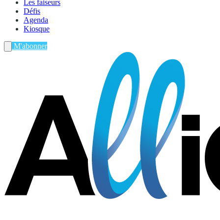
Les faiseurs
Défis
Agenda
Kiosque
M'abonner