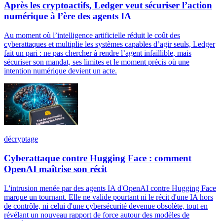
Après les cryptoactifs, Ledger veut sécuriser l’action
numérique à l’ère des agents IA
Au moment où l’intelligence artificielle réduit le coût des
cyberattaques et multiplie les systèmes capables d’agir seuls, Ledger
fait un pari : ne pas chercher à rendre l’agent infaillible, mais
sécuriser son mandat, ses limites et le moment précis où une
intention numérique devient un acte.
décryptage
Cyberattaque contre Hugging Face : comment
OpenAI maîtrise son récit
L'intrusion menée par des agents IA d'OpenAI contre Hugging Face
marque un tournant. Elle ne valide pourtant ni le récit d'une IA hors
de contrôle, ni celui d'une cybersécurité devenue obsolète, tout en
révélant un nouveau rapport de force autour des modèles de