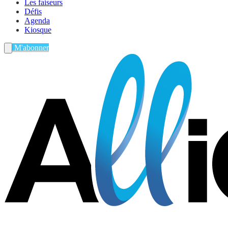
Les faiseurs
Défis
Agenda
Kiosque
M'abonner