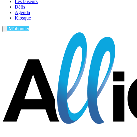
Les faiseurs
Défis
Agenda
Kiosque
M'abonner