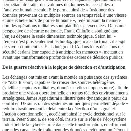
permettant de traiter des volumes de données inaccessibles à
l’analyse humaine seule. Elle permet ainsi de « fusionner des
données provenant de multiples sources en temps réel, à une vitesse
et une échelle hors de portée humaine », redéfinissant la manière
dont les opérations militaires sont planifiées et exécutées. Dans une
perspective de sécurité nationale, Frank Cilluffo a souligné que
l’enjeu dépasse la seule dimension technologique. Selon lui, «
l’enjeu n’est plus seulement technologique, mais doctrinal : il s’agit
de savoir comment les États intègrent l’IA dans leurs décisions de
sécurité et dans leur capacité à anticiper les menaces », mettant en
avant une transformation profonde des cadres de décision publics.
De la guerre réactive à la logique de détection et d’anticipation
Les échanges ont mis en avant la montée en puissance des systèmes
de “data fusion”, capables de croiser des sources hétérogènes
(satellites, capteurs militaires, données civiles et open source) afin de
produire une vision opérationnelle en temps réel des environnements
stratégiques. James Appathurai a illustré cette dynamique à partir du
conflit en Ukraine, où des systèmes numériques permettent déjà de «
réduire drastiquement le délai entre la détection d’un signal et
l’action opérationnelle », accélérant ainsi le cycle décisionnel sur le
terrain. Peter Sund a, de son côté, insisté sur le rôle de l’écosystème
industriel de la cybersécurité dans cette transformation, en affirmant
que « les capacités de traitement des données deviennent un élément