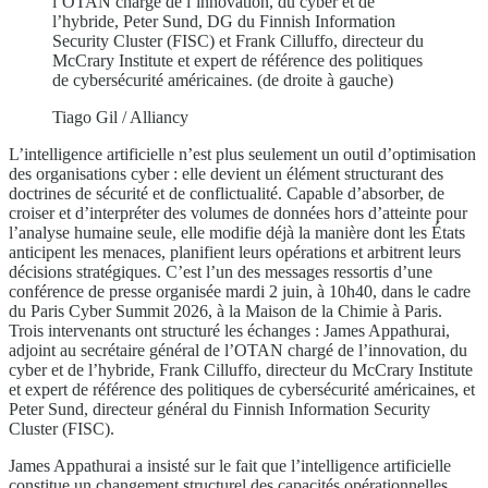
l’OTAN chargé de l’innovation, du cyber et de
l’hybride, Peter Sund, DG du Finnish Information
Security Cluster (FISC) et Frank Cilluffo, directeur du
McCrary Institute et expert de référence des politiques
de cybersécurité américaines. (de droite à gauche)
Tiago Gil / Alliancy
L’intelligence artificielle n’est plus seulement un outil d’optimisation
des organisations cyber : elle devient un élément structurant des
doctrines de sécurité et de conflictualité. Capable d’absorber, de
croiser et d’interpréter des volumes de données hors d’atteinte pour
l’analyse humaine seule, elle modifie déjà la manière dont les États
anticipent les menaces, planifient leurs opérations et arbitrent leurs
décisions stratégiques. C’est l’un des messages ressortis d’une
conférence de presse organisée mardi 2 juin, à 10h40, dans le cadre
du Paris Cyber Summit 2026, à la Maison de la Chimie à Paris.
Trois intervenants ont structuré les échanges : James Appathurai,
adjoint au secrétaire général de l’OTAN chargé de l’innovation, du
cyber et de l’hybride, Frank Cilluffo, directeur du McCrary Institute
et expert de référence des politiques de cybersécurité américaines, et
Peter Sund, directeur général du Finnish Information Security
Cluster (FISC).
James Appathurai a insisté sur le fait que l’intelligence artificielle
constitue un changement structurel des capacités opérationnelles,