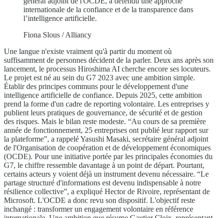
général adjoint de l'OCDE, a défendu une approche
internationale de la confiance et de la transparence dans
l’intelligence artificielle.
Fiona Slous / Alliancy
Une langue n'existe vraiment qu'à partir du moment où
suffisamment de personnes décident de la parler. Deux ans après son
lancement, le processus Hiroshima AI cherche encore ses locuteurs.
Le projet est né au sein du G7 2023 avec une ambition simple.
Établir des principes communs pour le développement d'une
intelligence artificielle de confiance. Depuis 2025, cette ambition
prend la forme d'un cadre de reporting volontaire. Les entreprises y
publient leurs pratiques de gouvernance, de sécurité et de gestion
des risques. Mais le bilan reste modeste. “Au cours de sa première
année de fonctionnement, 25 entreprises ont publié leur rapport sur
la plateforme”, a rappelé Yasushi Masaki, secrétaire général adjoint
de l'Organisation de coopération et de développement économiques
(OCDE). Pour une initiative portée par les principales économies du
G7, le chiffre ressemble davantage à un point de départ. Pourtant,
certains acteurs y voient déjà un instrument devenu nécessaire. “Le
partage structuré d'informations est devenu indispensable à notre
résilience collective”, a expliqué Hector de Rivoire, représentant de
Microsoft. L'OCDE a donc revu son dispositif. L'objectif reste
inchangé : transformer un engagement volontaire en référence
internationale. Une ambition que résume Gautier Cloix, représentant