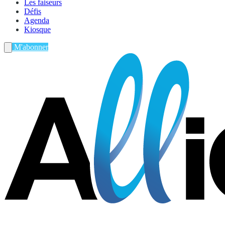
Les faiseurs
Défis
Agenda
Kiosque
M'abonner