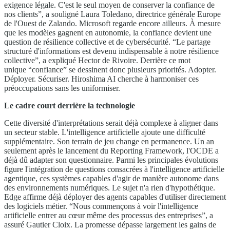
exigence légale. C'est le seul moyen de conserver la confiance de
nos clients”, a souligné Laura Toledano, directrice générale Europe
de l'Ouest de Zalando. Microsoft regarde encore ailleurs. À mesure
que les modèles gagnent en autonomie, la confiance devient une
question de résilience collective et de cybersécurité. “Le partage
structuré d'informations est devenu indispensable à notre résilience
collective”, a expliqué Hector de Rivoire. Derrière ce mot
unique “confiance” se dessinent donc plusieurs priorités. Adopter.
Déployer. Sécuriser. Hiroshima AI cherche à harmoniser ces
préoccupations sans les uniformiser.
Le cadre court derrière la technologie
Cette diversité d'interprétations serait déjà complexe à aligner dans
un secteur stable. L'intelligence artificielle ajoute une difficulté
supplémentaire. Son terrain de jeu change en permanence. Un an
seulement après le lancement du Reporting Framework, l'OCDE a
déjà dû adapter son questionnaire. Parmi les principales évolutions
figure l'intégration de questions consacrées à l'intelligence artificielle
agentique, ces systèmes capables d'agir de manière autonome dans
des environnements numériques. Le sujet n'a rien d'hypothétique.
Edge affirme déjà déployer des agents capables d'utiliser directement
des logiciels métier. “Nous commençons à voir l'intelligence
artificielle entrer au cœur même des processus des entreprises”, a
assuré Gautier Cloix. La promesse dépasse largement les gains de