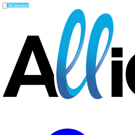
M'abonner