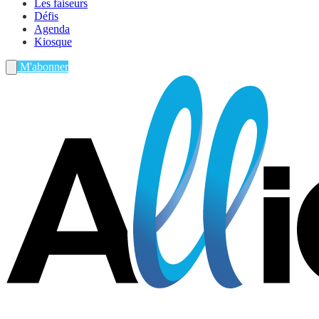
Les faiseurs
Défis
Agenda
Kiosque
M'abonner