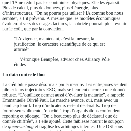
que l’IA ne réduit pas les contraintes physiques. Elle les épaissit.
Plus de calcul, plus de données, plus d’énergie, plus
d’infrastructures. “On ne pourra pas utiliser l’IA comme bon nous
semble”, a-t-il prévenu. À mesure que les modèles économiques
évolueront vers des usages facturés, la sobriété pourrait plus revenir
par le coût, que par la conviction.
“L’exigence, maintenant, c’est la mesure, la
justification, le caractère scientifique de ce qui est
affirmé”
— Véronique Beaupère, advisor chez Alliancy Pôle
études
La data contre le flou
La crédibilité passe désormais par la mesure. Les entreprises veulent
piloter leurs trajectoires ESG, mais se heurtent encore à une donnée
robuste. “L’outillage permet aussi d’évaluer la maturité”, a rappelé
Emmanuelle Olivié-Paul. Le marché avance, oui, mais avec un
handicap lourd. Trop d’indicateurs restent déclaratifs. Trop de
fournisseurs alimente l’opacité. Trop d’organisations confondent
reporting et pilotage. “On a beaucoup plus de déclaratif que de
donnée chiffrée”, a-t-elle ajouté. Cette faiblesse nourrit le soupçon
de
greenwashing
et fragilise les arbitrages internes. Une DSI sous