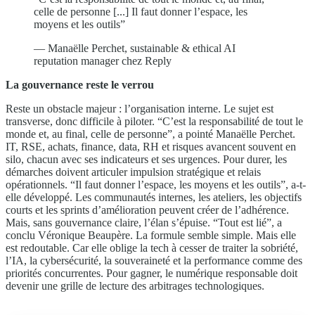
celle de personne [...] Il faut donner l’espace, les
moyens et les outils”
— Manaëlle Perchet, sustainable & ethical AI
reputation manager chez Reply
La gouvernance reste le verrou
Reste un obstacle majeur : l’organisation interne. Le sujet est
transverse, donc difficile à piloter. “C’est la responsabilité de tout le
monde et, au final, celle de personne”, a pointé Manaëlle Perchet.
IT, RSE, achats, finance, data, RH et risques avancent souvent en
silo, chacun avec ses indicateurs et ses urgences. Pour durer, les
démarches doivent articuler impulsion stratégique et relais
opérationnels. “Il faut donner l’espace, les moyens et les outils”, a-t-
elle développé. Les communautés internes, les ateliers, les objectifs
courts et les sprints d’amélioration peuvent créer de l’adhérence.
Mais
,
sans gouvernance claire, l’élan s’épuise. “Tout est lié”, a
conclu Véronique Beaupère. La formule semble simple. Mais elle
est redoutable. Car elle oblige la tech à cesser de traiter la sobriété,
l’IA, la cybersécurité, la souveraineté et la performance comme des
priorités concurrentes. Pour gagner, le numérique responsable doit
devenir une grille de lecture des arbitrages technologiques.