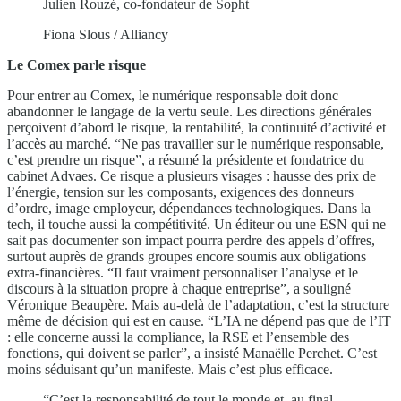
Julien Rouzé, co-fondateur de Sopht
Fiona Slous / Alliancy
Le Comex parle risque
Pour entrer au Comex, le numérique responsable doit donc
abandonner le langage de la vertu seule. Les directions générales
perçoivent d’abord le risque, la rentabilité, la continuité d’activité et
l’accès au marché. “Ne pas travailler sur le numérique responsable,
c’est prendre un risque”, a résumé la présidente et fondatrice du
cabinet Advaes. Ce risque a plusieurs visages : hausse des prix de
l’énergie, tension sur les composants, exigences des donneurs
d’ordre, image employeur, dépendances technologiques. Dans la
tech, il touche aussi la compétitivité. Un éditeur ou une ESN qui ne
sait pas documenter son impact pourra perdre des appels d’offres,
surtout auprès de grands groupes encore soumis aux obligations
extra-financières. “Il faut vraiment personnaliser l’analyse et le
discours à la situation propre à chaque entreprise”, a souligné
Véronique Beaupère. Mais au-delà de l’adaptation, c’est la structure
même de décision qui est en cause. “L’IA ne dépend pas que de l’IT
: elle concerne aussi la compliance, la RSE et l’ensemble des
fonctions, qui doivent se parler”, a insisté Manaëlle Perchet. C’est
moins séduisant qu’un manifeste. Mais c’est plus efficace.
“C’est la responsabilité de tout le monde et, au final,