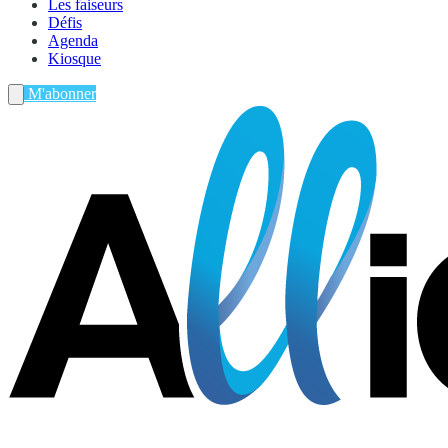
Les faiseurs
Défis
Agenda
Kiosque
M'abonner