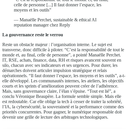
celle de personne [...] Il faut donner l’espace, les
moyens et les outils”
— Manaëlle Perchet, sustainable & ethical AI
reputation manager chez Reply
La gouvernance reste le verrou
Reste un obstacle majeur : l’organisation interne. Le sujet est
transverse, donc difficile à piloter. “C’est la responsabilité de tout le
monde et, au final, celle de personne”, a pointé Manaëlle Perchet.
IT, RSE, achats, finance, data, RH et risques avancent souvent en
silo, chacun avec ses indicateurs et ses urgences. Pour durer, les
démarches doivent articuler impulsion stratégique et relais
opérationnels. “Il faut donner l’espace, les moyens et les outils”, a-t-
elle développé. Les communautés internes, les ateliers, les objectifs
courts et les sprints d’amélioration peuvent créer de l’adhérence.
Mais
,
sans gouvernance claire, l’élan s’épuise. “Tout est lié”, a
conclu Véronique Beaupère. La formule semble simple. Mais elle
est redoutable. Car elle oblige la tech à cesser de traiter la sobriété,
l’IA, la cybersécurité, la souveraineté et la performance comme des
priorités concurrentes. Pour gagner, le numérique responsable doit
devenir une grille de lecture des arbitrages technologiques.