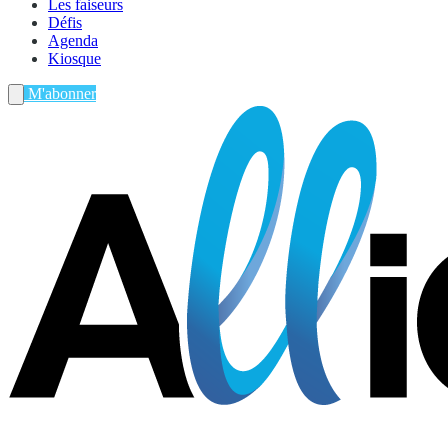
Les faiseurs
Défis
Agenda
Kiosque
M'abonner