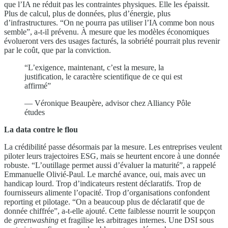
que l’IA ne réduit pas les contraintes physiques. Elle les épaissit.
Plus de calcul, plus de données, plus d’énergie, plus
d’infrastructures. “On ne pourra pas utiliser l’IA comme bon nous
semble”, a-t-il prévenu. À mesure que les modèles économiques
évolueront vers des usages facturés, la sobriété pourrait plus revenir
par le coût, que par la conviction.
“L’exigence, maintenant, c’est la mesure, la
justification, le caractère scientifique de ce qui est
affirmé”
— Véronique Beaupère, advisor chez Alliancy Pôle
études
La data contre le flou
La crédibilité passe désormais par la mesure. Les entreprises veulent
piloter leurs trajectoires ESG, mais se heurtent encore à une donnée
robuste. “L’outillage permet aussi d’évaluer la maturité”, a rappelé
Emmanuelle Olivié-Paul. Le marché avance, oui, mais avec un
handicap lourd. Trop d’indicateurs restent déclaratifs. Trop de
fournisseurs alimente l’opacité. Trop d’organisations confondent
reporting et pilotage. “On a beaucoup plus de déclaratif que de
donnée chiffrée”, a-t-elle ajouté. Cette faiblesse nourrit le soupçon
de
greenwashing
et fragilise les arbitrages internes. Une DSI sous