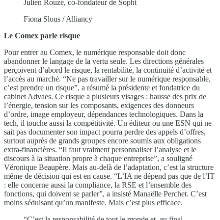
Julien Rouzé, co-fondateur de Sopht
Fiona Slous / Alliancy
Le Comex parle risque
Pour entrer au Comex, le numérique responsable doit donc
abandonner le langage de la vertu seule. Les directions générales
perçoivent d’abord le risque, la rentabilité, la continuité d’activité et
l’accès au marché. “Ne pas travailler sur le numérique responsable,
c’est prendre un risque”, a résumé la présidente et fondatrice du
cabinet Advaes. Ce risque a plusieurs visages : hausse des prix de
l’énergie, tension sur les composants, exigences des donneurs
d’ordre, image employeur, dépendances technologiques. Dans la
tech, il touche aussi la compétitivité. Un éditeur ou une ESN qui ne
sait pas documenter son impact pourra perdre des appels d’offres,
surtout auprès de grands groupes encore soumis aux obligations
extra-financières. “Il faut vraiment personnaliser l’analyse et le
discours à la situation propre à chaque entreprise”, a souligné
Véronique Beaupère. Mais au-delà de l’adaptation, c’est la structure
même de décision qui est en cause. “L’IA ne dépend pas que de l’IT
: elle concerne aussi la compliance, la RSE et l’ensemble des
fonctions, qui doivent se parler”, a insisté Manaëlle Perchet. C’est
moins séduisant qu’un manifeste. Mais c’est plus efficace.
“C’est la responsabilité de tout le monde et, au final,