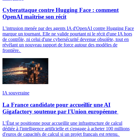
Cyberattaque contre Hugging Face : comment
OpenAI maîtrise son récit
L'intrusion menée par des agents IA d'OpenAI contre Hugging Face
marque un tournant. Elle ne valide pourtant ni le récit d'une IA hors
de contrôle, ni celui d'une cybersécurité devenue obsolète, tout en
révélant un nouveau rapport de force autour des modèles de
frontière.
IA souveraine
La France candidate pour accueillir une AI
Gigafactory soutenue par l'Union européenne
L'État se positionne pour accueillir une infrastructure de calcul
dédiée à l'intelligence artificielle et s'engage à acheter 100 millions
d'euros de capacités de calcul si un projet français est retenu.