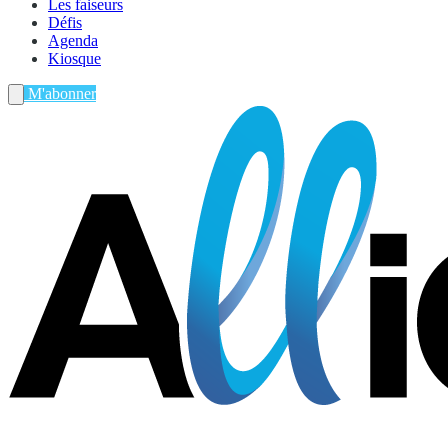
Les faiseurs
Défis
Agenda
Kiosque
M'abonner