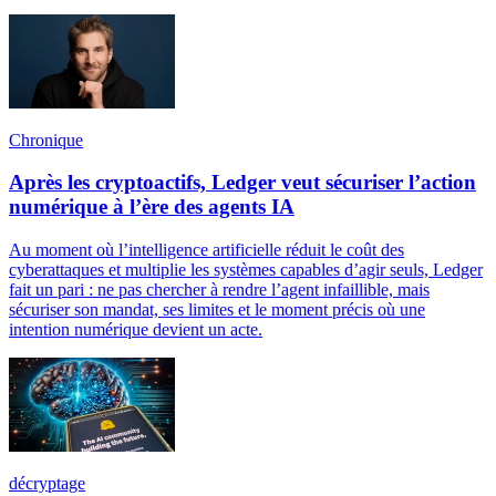
Chronique
Après les cryptoactifs, Ledger veut sécuriser l’action
numérique à l’ère des agents IA
Au moment où l’intelligence artificielle réduit le coût des
cyberattaques et multiplie les systèmes capables d’agir seuls, Ledger
fait un pari : ne pas chercher à rendre l’agent infaillible, mais
sécuriser son mandat, ses limites et le moment précis où une
intention numérique devient un acte.
décryptage