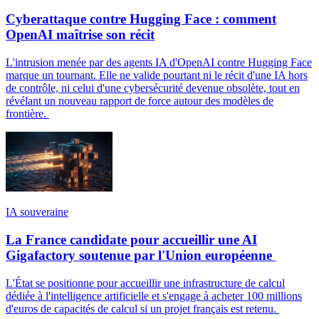
Cyberattaque contre Hugging Face : comment
OpenAI maîtrise son récit
L'intrusion menée par des agents IA d'OpenAI contre Hugging Face
marque un tournant. Elle ne valide pourtant ni le récit d'une IA hors
de contrôle, ni celui d'une cybersécurité devenue obsolète, tout en
révélant un nouveau rapport de force autour des modèles de
frontière.
IA souveraine
La France candidate pour accueillir une AI
Gigafactory soutenue par l'Union européenne
L'État se positionne pour accueillir une infrastructure de calcul
dédiée à l'intelligence artificielle et s'engage à acheter 100 millions
d'euros de capacités de calcul si un projet français est retenu.