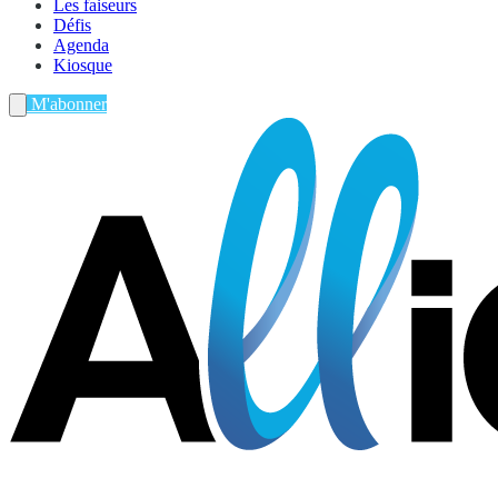
Les faiseurs
Défis
Agenda
Kiosque
M'abonner