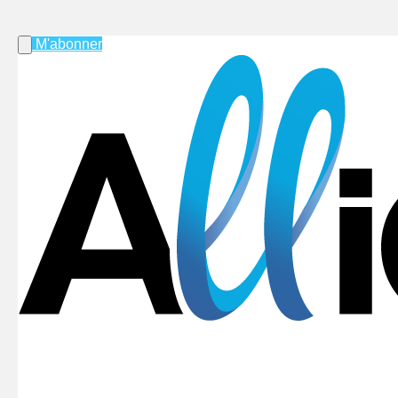
M'abonner