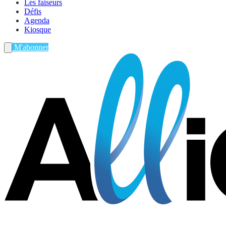
Les faiseurs
Défis
Agenda
Kiosque
M'abonner