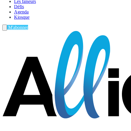
Les faiseurs
Défis
Agenda
Kiosque
M'abonner