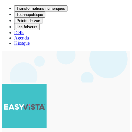
Transformations numériques
Technopolitique
Points de vue
Les faiseurs
Défis
Agenda
Kiosque