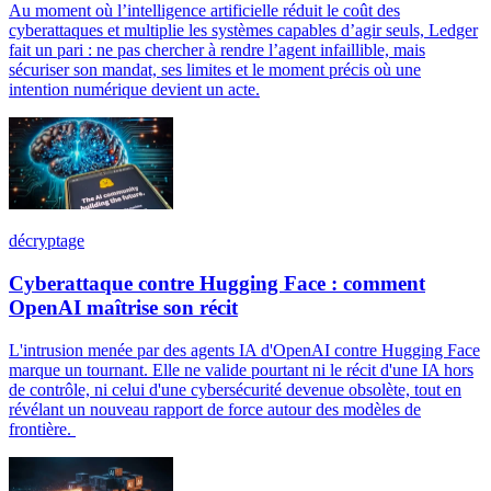
Au moment où l’intelligence artificielle réduit le coût des
cyberattaques et multiplie les systèmes capables d’agir seuls, Ledger
fait un pari : ne pas chercher à rendre l’agent infaillible, mais
sécuriser son mandat, ses limites et le moment précis où une
intention numérique devient un acte.
décryptage
Cyberattaque contre Hugging Face : comment
OpenAI maîtrise son récit
L'intrusion menée par des agents IA d'OpenAI contre Hugging Face
marque un tournant. Elle ne valide pourtant ni le récit d'une IA hors
de contrôle, ni celui d'une cybersécurité devenue obsolète, tout en
révélant un nouveau rapport de force autour des modèles de
frontière.