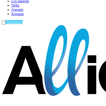
Les faiseurs
Défis
Agenda
Kiosque
M'abonner