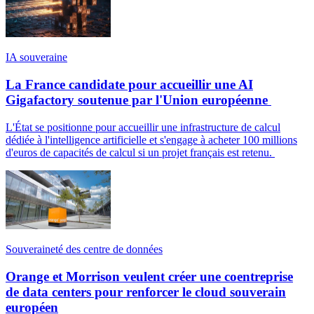
IA souveraine
La France candidate pour accueillir une AI
Gigafactory soutenue par l'Union européenne
L'État se positionne pour accueillir une infrastructure de calcul
dédiée à l'intelligence artificielle et s'engage à acheter 100 millions
d'euros de capacités de calcul si un projet français est retenu.
Souveraineté des centre de données
Orange et Morrison veulent créer une coentreprise
de data centers pour renforcer le cloud souverain
européen