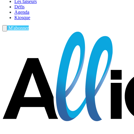
Les faiseurs
Défis
Agenda
Kiosque
M'abonner