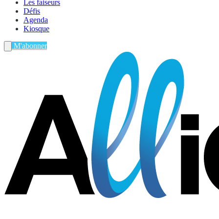
Les faiseurs
Défis
Agenda
Kiosque
M'abonner