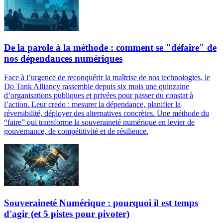
De la parole à la méthode : comment se "défaire" de
nos dépendances numériques
Face à l’urgence de reconquérir la maîtrise de nos technologies, le
Do Tank Alliancy rassemble depuis six mois une quinzaine
d’organisations publiques et privées pour passer du constat à
l’action. Leur credo : mesurer la dépendance, planifier la
réversibilité, déployer des alternatives concrètes. Une méthode du
“faire” qui transforme la souveraineté numérique en levier de
gouvernance, de compétitivité et de résilience.
Souveraineté Numérique : pourquoi il est temps
d'agir (et 5 pistes pour pivoter)