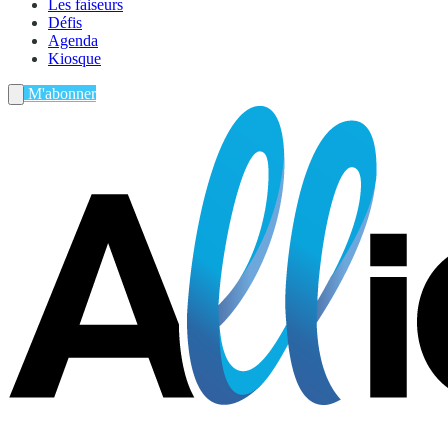
Les faiseurs
Défis
Agenda
Kiosque
M'abonner