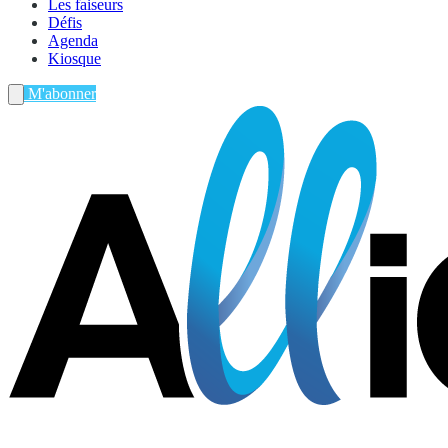
Les faiseurs
Défis
Agenda
Kiosque
M'abonner