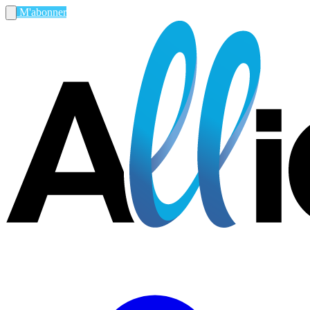
M'abonner