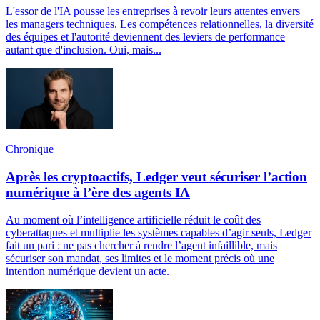
L'essor de l'IA pousse les entreprises à revoir leurs attentes envers
les managers techniques. Les compétences relationnelles, la diversité
des équipes et l'autorité deviennent des leviers de performance
autant que d'inclusion. Oui, mais...
Chronique
Après les cryptoactifs, Ledger veut sécuriser l’action
numérique à l’ère des agents IA
Au moment où l’intelligence artificielle réduit le coût des
cyberattaques et multiplie les systèmes capables d’agir seuls, Ledger
fait un pari : ne pas chercher à rendre l’agent infaillible, mais
sécuriser son mandat, ses limites et le moment précis où une
intention numérique devient un acte.