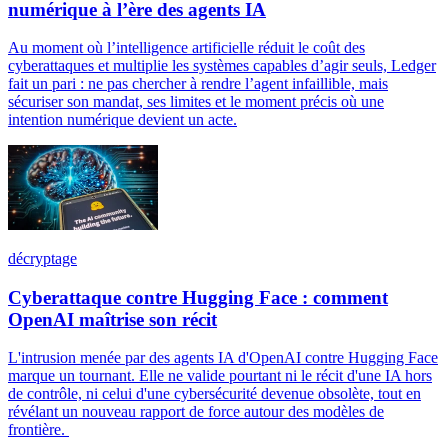
numérique à l’ère des agents IA
Au moment où l’intelligence artificielle réduit le coût des
cyberattaques et multiplie les systèmes capables d’agir seuls, Ledger
fait un pari : ne pas chercher à rendre l’agent infaillible, mais
sécuriser son mandat, ses limites et le moment précis où une
intention numérique devient un acte.
décryptage
Cyberattaque contre Hugging Face : comment
OpenAI maîtrise son récit
L'intrusion menée par des agents IA d'OpenAI contre Hugging Face
marque un tournant. Elle ne valide pourtant ni le récit d'une IA hors
de contrôle, ni celui d'une cybersécurité devenue obsolète, tout en
révélant un nouveau rapport de force autour des modèles de
frontière.