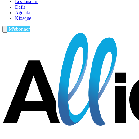
Les faiseurs
Défis
Agenda
Kiosque
M'abonner