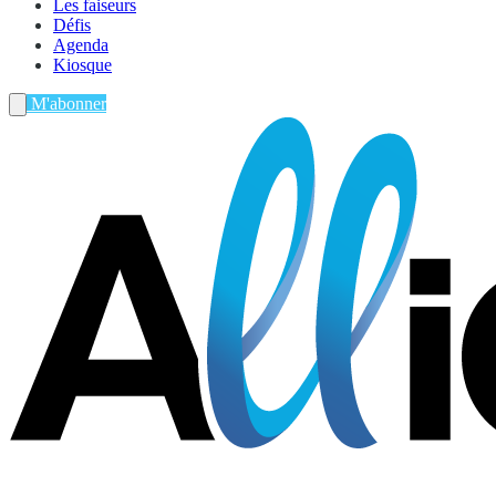
Les faiseurs
Défis
Agenda
Kiosque
M'abonner