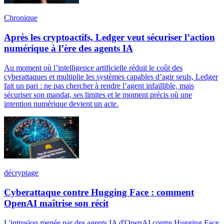
Chronique
Après les cryptoactifs, Ledger veut sécuriser l’action
numérique à l’ère des agents IA
Au moment où l’intelligence artificielle réduit le coût des
cyberattaques et multiplie les systèmes capables d’agir seuls, Ledger
fait un pari : ne pas chercher à rendre l’agent infaillible, mais
sécuriser son mandat, ses limites et le moment précis où une
intention numérique devient un acte.
décryptage
Cyberattaque contre Hugging Face : comment
OpenAI maîtrise son récit
L'intrusion menée par des agents IA d'OpenAI contre Hugging Face