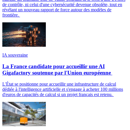
de contrôle, ni celui d'une cybersécurité devenue obsolète, tout en
révélant un nouveau rapport de force autour des modèles de
frontière.
IA souveraine
La France candidate pour accueillir une AI
Gigafactory soutenue par l'Union européenne
L'État se positionne pour accueillir une infrastructure de calcul
dédiée à l'intelligence artificielle et s'engage à acheter 100 millions
d'euros de capacités de calcul si un projet français est retenu.