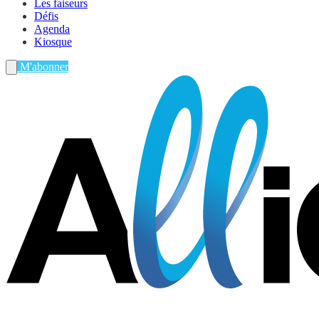
Les faiseurs
Défis
Agenda
Kiosque
M'abonner