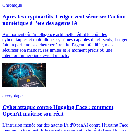
Chronique
Après les cryptoactifs, Ledger veut sécuriser l’action
numérique à l’ère des agents IA
Au moment où l’intelligence artificielle réduit le coût des
cyberattaques et multiplie les systèmes capables d’agir seuls, Ledger
fait un pari : ne pas chercher à rendre l’agent infaillible, mais
sécuriser son mandat, ses limites et le moment précis où une
intention numérique devient un acte.
décryptage
Cyberattaque contre Hugging Face : comment
OpenAI maîtrise son récit
L'intrusion menée par des agents IA d'OpenAI contre Hugging Face
marque un tournant. Elle ne valide pourtant ni le récit d'une IA hors