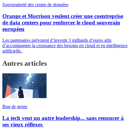
Souveraineté des centre de données
Orange et Morrison veulent créer une coentreprise
de data centers pour renforcer le cloud souverain
européen
Les partenaires prévoient d’investir 3 milliards d’euros afin
d’accompagner la croissance des besoins en cloud et en intelligence
artificielle.
Autres articles
Bug de genre
La tech veut un autre leadership... sans renoncer à
ses vieux réflexes