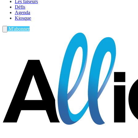
Les faiseurs
Défis
Agenda
Kiosque
M'abonner