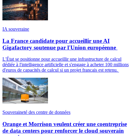
IA souveraine
La France candidate pour accueillir une AI
Gigafactory soutenue par l'Union européenne
L'État se positionne pour accueillir une infrastructure de calcul
dédiée à l'intelligence artificielle et s'engage à acheter 100 millions
d'euros de capacités de calcul si un projet français est retenu.
Souveraineté des centre de données
Orange et Morrison veulent créer une coentreprise
de data centers pour renforcer le cloud souverain