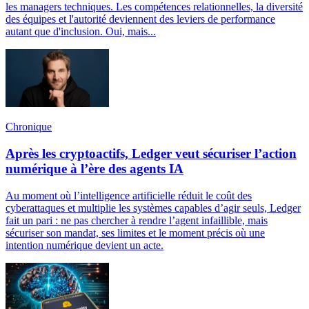
les managers techniques. Les compétences relationnelles, la diversité
des équipes et l'autorité deviennent des leviers de performance
autant que d'inclusion. Oui, mais...
Chronique
Après les cryptoactifs, Ledger veut sécuriser l’action
numérique à l’ère des agents IA
Au moment où l’intelligence artificielle réduit le coût des
cyberattaques et multiplie les systèmes capables d’agir seuls, Ledger
fait un pari : ne pas chercher à rendre l’agent infaillible, mais
sécuriser son mandat, ses limites et le moment précis où une
intention numérique devient un acte.