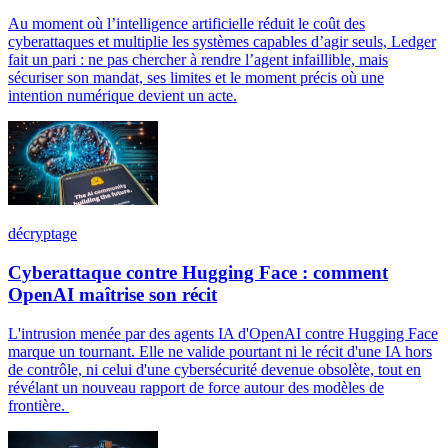
Au moment où l’intelligence artificielle réduit le coût des
cyberattaques et multiplie les systèmes capables d’agir seuls, Ledger
fait un pari : ne pas chercher à rendre l’agent infaillible, mais
sécuriser son mandat, ses limites et le moment précis où une
intention numérique devient un acte.
décryptage
Cyberattaque contre Hugging Face : comment
OpenAI maîtrise son récit
L'intrusion menée par des agents IA d'OpenAI contre Hugging Face
marque un tournant. Elle ne valide pourtant ni le récit d'une IA hors
de contrôle, ni celui d'une cybersécurité devenue obsolète, tout en
révélant un nouveau rapport de force autour des modèles de
frontière.