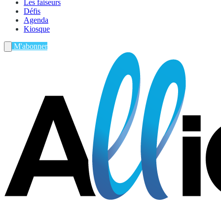
Les faiseurs
Défis
Agenda
Kiosque
M'abonner