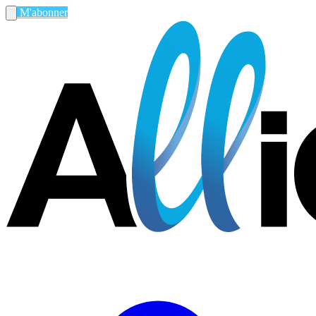
M'abonner