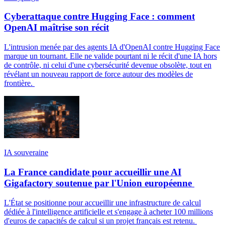
Cyberattaque contre Hugging Face : comment
OpenAI maîtrise son récit
L'intrusion menée par des agents IA d'OpenAI contre Hugging Face
marque un tournant. Elle ne valide pourtant ni le récit d'une IA hors
de contrôle, ni celui d'une cybersécurité devenue obsolète, tout en
révélant un nouveau rapport de force autour des modèles de
frontière.
IA souveraine
La France candidate pour accueillir une AI
Gigafactory soutenue par l'Union européenne
L'État se positionne pour accueillir une infrastructure de calcul
dédiée à l'intelligence artificielle et s'engage à acheter 100 millions
d'euros de capacités de calcul si un projet français est retenu.