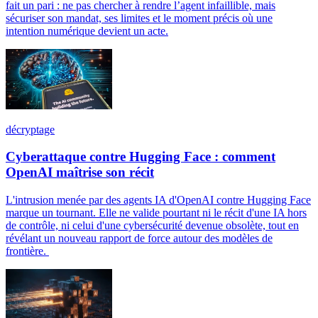
fait un pari : ne pas chercher à rendre l’agent infaillible, mais
sécuriser son mandat, ses limites et le moment précis où une
intention numérique devient un acte.
décryptage
Cyberattaque contre Hugging Face : comment
OpenAI maîtrise son récit
L'intrusion menée par des agents IA d'OpenAI contre Hugging Face
marque un tournant. Elle ne valide pourtant ni le récit d'une IA hors
de contrôle, ni celui d'une cybersécurité devenue obsolète, tout en
révélant un nouveau rapport de force autour des modèles de
frontière.