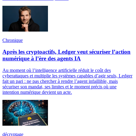
Chronique
Après les cryptoactifs, Ledger veut sécuriser l’action
numérique à l’ère des agents IA
Au moment où l’intelligence artificielle réduit le coût des
cyberattaques et multiplie les systèmes capables d’agir seuls, Ledger
fait un pari : ne pas chercher à rendre l’agent infaillible, mais
sécuriser son mandat, ses limites et le moment précis où une
intention numérique devient un acte.
décryptage