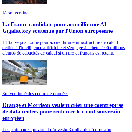
IA souveraine
La France candidate pour accueillir une AI
Gigafactory soutenue par l'Union européenne
L'État se positionne pour accueillir une infrastructure de calcul
dédiée à l'intelligence artificielle et s'engage à acheter 100 millions
d'euros de capacités de calcul si un projet français est retenu.
Souveraineté des centre de données
Orange et Morrison veulent créer une coentreprise
de data centers pour renforcer le cloud souverain
européen
Les partenaires prévoient d’investir 3 milliards d’euros afin