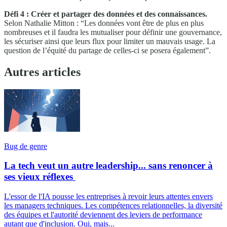
Défi 4 : Créer et partager des données et des connaissances.
Selon Nathalie Mitton : “Les données vont être de plus en plus
nombreuses et il faudra les mutualiser pour définir une gouvernance,
les sécuriser ainsi que leurs flux pour limiter un mauvais usage. La
question de l’équité du partage de celles-ci se posera également”.
Autres articles
Bug de genre
La tech veut un autre leadership... sans renoncer à
ses vieux réflexes
L'essor de l'IA pousse les entreprises à revoir leurs attentes envers
les managers techniques. Les compétences relationnelles, la diversité
des équipes et l'autorité deviennent des leviers de performance
autant que d'inclusion. Oui, mais...