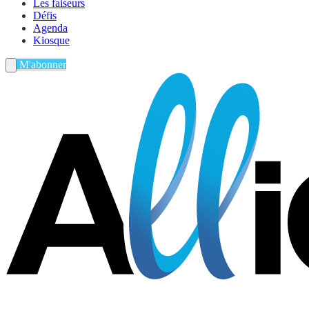
Les faiseurs
Défis
Agenda
Kiosque
M'abonner