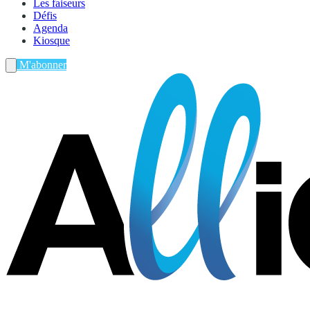
Les faiseurs
Défis
Agenda
Kiosque
M'abonner