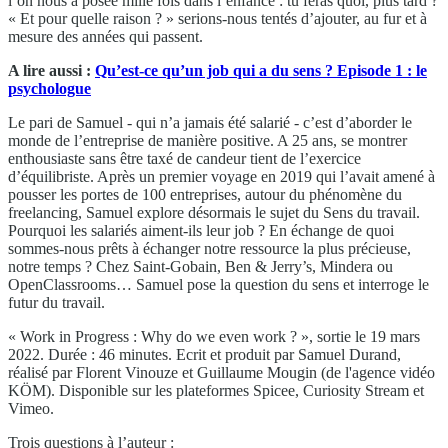
l’on nous a posée mille fois dans l’enfance : tu feras quoi, plus tard ?
« Et pour quelle raison ? » serions-nous tentés d’ajouter, au fur et à
mesure des années qui passent.
A lire aussi :
Qu’est-ce qu’un job qui a du sens ? Episode 1 : le
psychologue
Le pari de Samuel - qui n’a jamais été salarié - c’est d’aborder le
monde de l’entreprise de manière positive. A 25 ans, se montrer
enthousiaste sans être taxé de candeur tient de l’exercice
d’équilibriste. Après un premier voyage en 2019 qui l’avait amené à
pousser les portes de 100 entreprises, autour du phénomène du
freelancing, Samuel explore désormais le sujet du Sens du travail.
Pourquoi les salariés aiment-ils leur job ? En échange de quoi
sommes-nous prêts à échanger notre ressource la plus précieuse,
notre temps ? Chez Saint-Gobain, Ben & Jerry’s, Mindera ou
OpenClassrooms… Samuel pose la question du sens et interroge le
futur du travail.
« Work in Progress : Why do we even work ? », sortie le 19 mars
2022. Durée : 46 minutes. Ecrit et produit par Samuel Durand,
réalisé par Florent Vinouze et Guillaume Mougin (de l'agence vidéo
KÖM). Disponible sur les plateformes Spicee, Curiosity Stream et
Vimeo.
Trois questions à l’auteur :