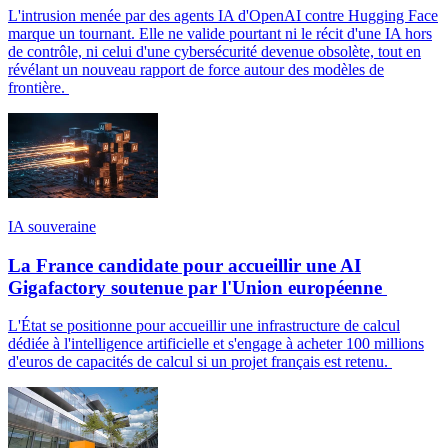
L'intrusion menée par des agents IA d'OpenAI contre Hugging Face
marque un tournant. Elle ne valide pourtant ni le récit d'une IA hors
de contrôle, ni celui d'une cybersécurité devenue obsolète, tout en
révélant un nouveau rapport de force autour des modèles de
frontière.
IA souveraine
La France candidate pour accueillir une AI
Gigafactory soutenue par l'Union européenne
L'État se positionne pour accueillir une infrastructure de calcul
dédiée à l'intelligence artificielle et s'engage à acheter 100 millions
d'euros de capacités de calcul si un projet français est retenu.