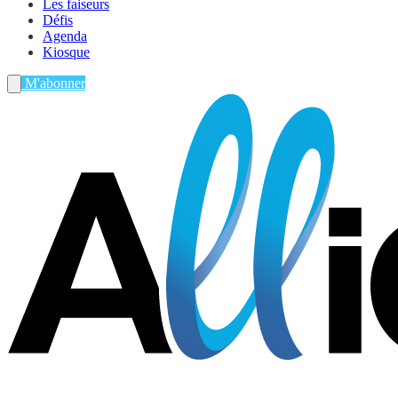
Les faiseurs
Défis
Agenda
Kiosque
M'abonner