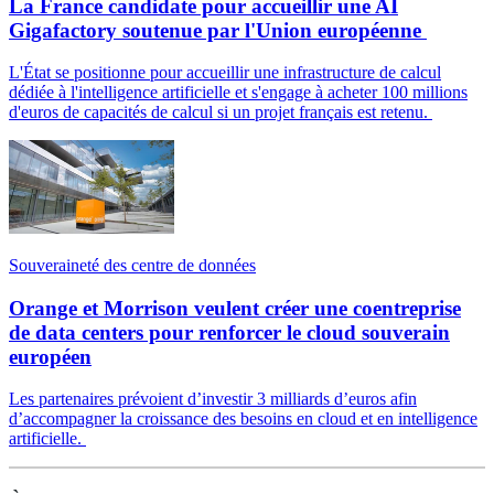
La France candidate pour accueillir une AI
Gigafactory soutenue par l'Union européenne
L'État se positionne pour accueillir une infrastructure de calcul
dédiée à l'intelligence artificielle et s'engage à acheter 100 millions
d'euros de capacités de calcul si un projet français est retenu.
Souveraineté des centre de données
Orange et Morrison veulent créer une coentreprise
de data centers pour renforcer le cloud souverain
européen
Les partenaires prévoient d’investir 3 milliards d’euros afin
d’accompagner la croissance des besoins en cloud et en intelligence
artificielle.