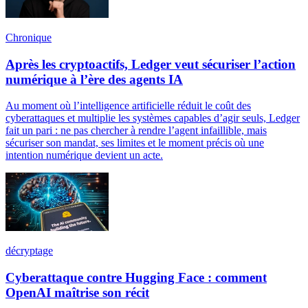
Chronique
Après les cryptoactifs, Ledger veut sécuriser l’action
numérique à l’ère des agents IA
Au moment où l’intelligence artificielle réduit le coût des
cyberattaques et multiplie les systèmes capables d’agir seuls, Ledger
fait un pari : ne pas chercher à rendre l’agent infaillible, mais
sécuriser son mandat, ses limites et le moment précis où une
intention numérique devient un acte.
décryptage
Cyberattaque contre Hugging Face : comment
OpenAI maîtrise son récit