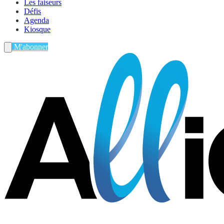
Les faiseurs
Défis
Agenda
Kiosque
M'abonner