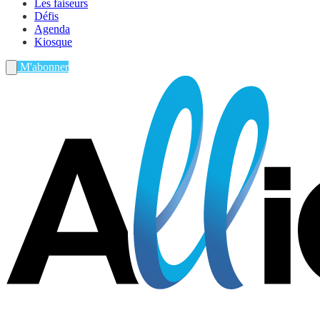
Les faiseurs
Défis
Agenda
Kiosque
M'abonner