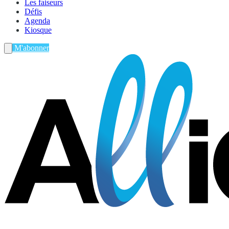
Les faiseurs
Défis
Agenda
Kiosque
M'abonner