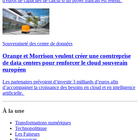
d'euros de capacités de calcul si un projet français est retenu.
Souveraineté des centre de données
Orange et Morrison veulent créer une coentreprise
de data centers pour renforcer le cloud souverain
européen
Les partenaires prévoient d’investir 3 milliards d’euros afin
d’accompagner la croissance des besoins en cloud et en intelligence
artificielle.
À la une
Transformations numériques
Technopolitique
Les Faiseurs
Ressources