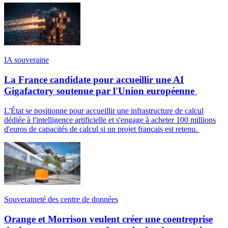
IA souveraine
La France candidate pour accueillir une AI
Gigafactory soutenue par l'Union européenne
L'État se positionne pour accueillir une infrastructure de calcul
dédiée à l'intelligence artificielle et s'engage à acheter 100 millions
d'euros de capacités de calcul si un projet français est retenu.
Souveraineté des centre de données
Orange et Morrison veulent créer une coentreprise