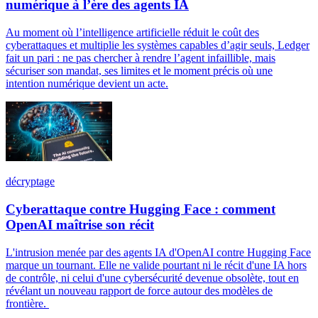
numérique à l’ère des agents IA
Au moment où l’intelligence artificielle réduit le coût des
cyberattaques et multiplie les systèmes capables d’agir seuls, Ledger
fait un pari : ne pas chercher à rendre l’agent infaillible, mais
sécuriser son mandat, ses limites et le moment précis où une
intention numérique devient un acte.
décryptage
Cyberattaque contre Hugging Face : comment
OpenAI maîtrise son récit
L'intrusion menée par des agents IA d'OpenAI contre Hugging Face
marque un tournant. Elle ne valide pourtant ni le récit d'une IA hors
de contrôle, ni celui d'une cybersécurité devenue obsolète, tout en
révélant un nouveau rapport de force autour des modèles de
frontière.