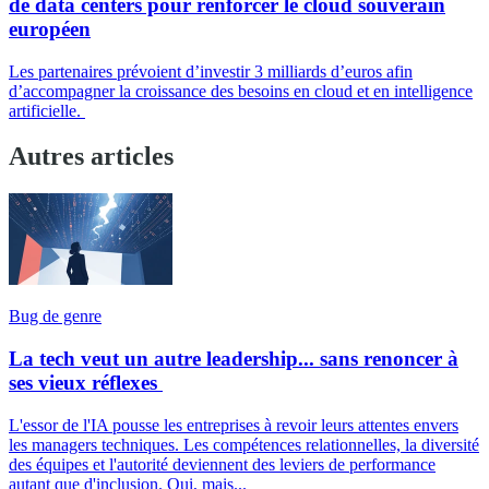
de data centers pour renforcer le cloud souverain
européen
Les partenaires prévoient d’investir 3 milliards d’euros afin
d’accompagner la croissance des besoins en cloud et en intelligence
artificielle.
Autres articles
Bug de genre
La tech veut un autre leadership... sans renoncer à
ses vieux réflexes
L'essor de l'IA pousse les entreprises à revoir leurs attentes envers
les managers techniques. Les compétences relationnelles, la diversité
des équipes et l'autorité deviennent des leviers de performance
autant que d'inclusion. Oui, mais...