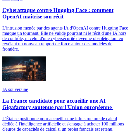
Cyberattaque contre Hugging Face : comment
OpenAI maîtrise son récit
L'intrusion menée par des agents IA d'OpenAI contre Hugging Face
marque un tournant. Elle ne valide pourtant ni le récit d'une IA hors
de contrôle, ni celui d'une cybersécurité devenue obsolète, tout en
révélant un nouveau rapport de force autour des modèles de
frontière.
IA souveraine
La France candidate pour accueillir une AI
Gigafactory soutenue par l'Union européenne
L'État se positionne pour accueillir une infrastructure de calcul
dédiée à l'intelligence artificielle et s'engage à acheter 100 millions
d'euros de capacités de calcul si un projet français est retenu.