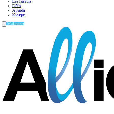
Les faiseurs
Défis
Agenda
Kiosque
M'abonner