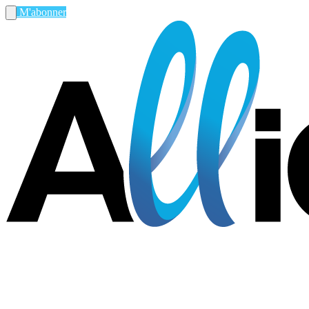
M'abonner