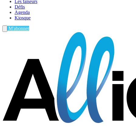
Les faiseurs
Défis
Agenda
Kiosque
M'abonner