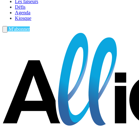
Les faiseurs
Défis
Agenda
Kiosque
M'abonner