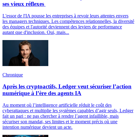
ses vieux réflexes
L'essor de l'IA pousse les entreprises à revoir leurs attentes envers
les managers techniques. Les compétences relationnelles, la diversité
des équipes et l'autorité deviennent des leviers de performance
autant que d'inclusion. Oui, mais...
Chronique
Après les cryptoactifs, Ledger veut sécuriser l’action
numérique à l’ère des agents IA
Au moment où l’intelligence artificielle réduit le coût des
cyberattaques et multiplie les systèmes capables d’agir seuls, Ledger
fait un pari : ne pas chercher à rendre l’agent infaillible, mais
sécuriser son mandat, ses limites et le moment précis où une
intention numérique devient un acte.