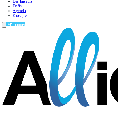
Les faiseurs
Défis
Agenda
Kiosque
M'abonner