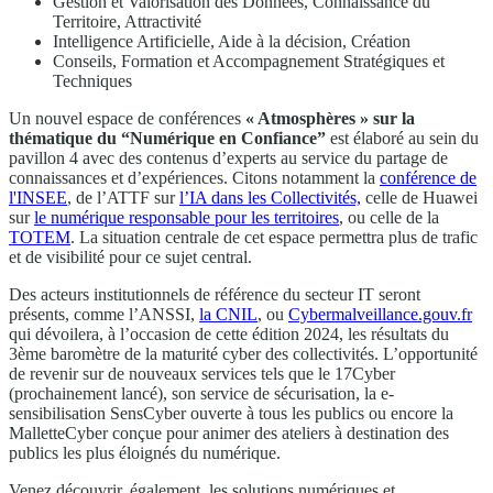
Gestion et Valorisation des Données, Connaissance du
Territoire, Attractivité
Intelligence Artificielle, Aide à la décision, Création
Conseils, Formation et Accompagnement Stratégiques et
Techniques
Un nouvel espace de conférences
« Atmosphères » sur la
thématique du “Numérique en Confiance”
est élaboré au sein du
pavillon 4 avec des contenus d’experts au service du partage de
connaissances et d’expériences. Citons notamment la
conférence de
l'INSEE
, de l’ATTF sur
l’IA dans les Collectivités,
celle de Huawei
sur
le numérique responsable pour les territoires
, ou celle de la
TOTEM
. La situation centrale de cet espace permettra plus de trafic
et de visibilité pour ce sujet central.
Des acteurs institutionnels de référence du secteur IT seront
présents, comme l’ANSSI,
la CNIL
, ou
Cybermalveillance.gouv.fr
qui dévoilera, à l’occasion de cette édition 2024, les résultats du
3ème baromètre de la maturité cyber des collectivités. L’opportunité
de revenir sur de nouveaux services tels que le 17Cyber
(prochainement lancé), son service de sécurisation, la e-
sensibilisation SensCyber ouverte à tous les publics ou encore la
MalletteCyber conçue pour animer des ateliers à destination des
publics les plus éloignés du numérique.
Venez découvrir, également, les solutions numériques et