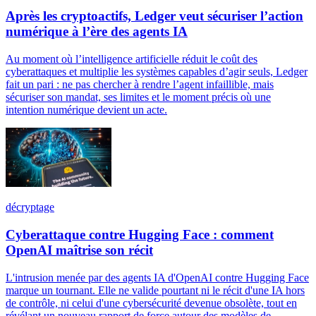
Après les cryptoactifs, Ledger veut sécuriser l’action
numérique à l’ère des agents IA
Au moment où l’intelligence artificielle réduit le coût des
cyberattaques et multiplie les systèmes capables d’agir seuls, Ledger
fait un pari : ne pas chercher à rendre l’agent infaillible, mais
sécuriser son mandat, ses limites et le moment précis où une
intention numérique devient un acte.
décryptage
Cyberattaque contre Hugging Face : comment
OpenAI maîtrise son récit
L'intrusion menée par des agents IA d'OpenAI contre Hugging Face
marque un tournant. Elle ne valide pourtant ni le récit d'une IA hors
de contrôle, ni celui d'une cybersécurité devenue obsolète, tout en
révélant un nouveau rapport de force autour des modèles de