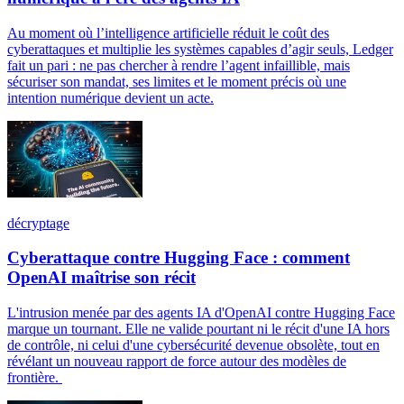
Au moment où l’intelligence artificielle réduit le coût des
cyberattaques et multiplie les systèmes capables d’agir seuls, Ledger
fait un pari : ne pas chercher à rendre l’agent infaillible, mais
sécuriser son mandat, ses limites et le moment précis où une
intention numérique devient un acte.
décryptage
Cyberattaque contre Hugging Face : comment
OpenAI maîtrise son récit
L'intrusion menée par des agents IA d'OpenAI contre Hugging Face
marque un tournant. Elle ne valide pourtant ni le récit d'une IA hors
de contrôle, ni celui d'une cybersécurité devenue obsolète, tout en
révélant un nouveau rapport de force autour des modèles de
frontière.