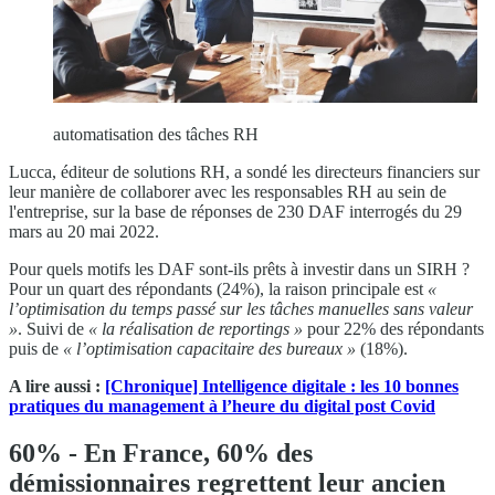
automatisation des tâches RH
Lucca, éditeur de solutions RH, a sondé les directeurs financiers sur
leur manière de collaborer avec les responsables RH au sein de
l'entreprise, sur la base de réponses de 230 DAF interrogés du 29
mars au 20 mai 2022.
Pour quels motifs les DAF sont-ils prêts à investir dans un SIRH ?
Pour un quart des répondants (24%), la raison principale est
«
l’
optimisation du temps passé sur les t
â
ches manuelles sans valeur
»
. Suivi de
«
la r
éalisation de reportings
»
pour 22% des répondants
puis de
« l’
optimisation capacitaire des bureaux
»
(18%).
A lire aussi :
[Chronique] Intelligence digitale : les 10 bonnes
pratiques du management à l’heure du digital post Covid
60% - En France, 60% des
démissionnaires regrettent leur ancien