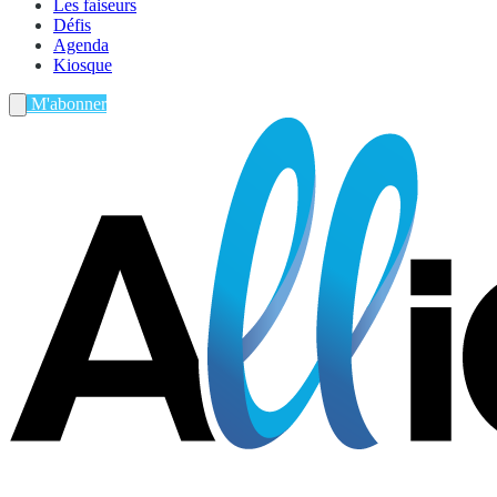
Les faiseurs
Défis
Agenda
Kiosque
M'abonner