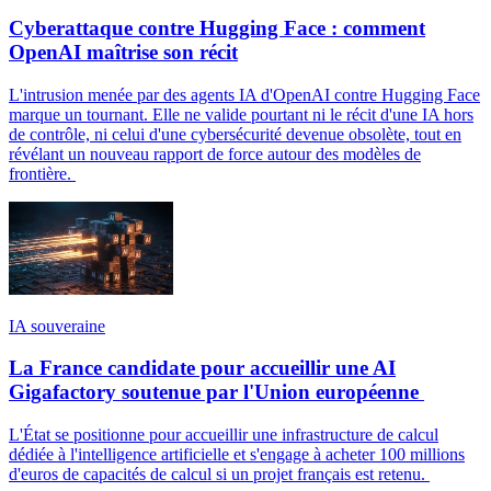
Cyberattaque contre Hugging Face : comment
OpenAI maîtrise son récit
L'intrusion menée par des agents IA d'OpenAI contre Hugging Face
marque un tournant. Elle ne valide pourtant ni le récit d'une IA hors
de contrôle, ni celui d'une cybersécurité devenue obsolète, tout en
révélant un nouveau rapport de force autour des modèles de
frontière.
IA souveraine
La France candidate pour accueillir une AI
Gigafactory soutenue par l'Union européenne
L'État se positionne pour accueillir une infrastructure de calcul
dédiée à l'intelligence artificielle et s'engage à acheter 100 millions
d'euros de capacités de calcul si un projet français est retenu.