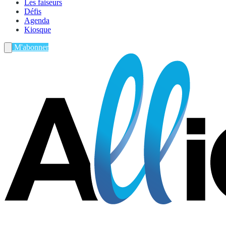
Les faiseurs
Défis
Agenda
Kiosque
M'abonner