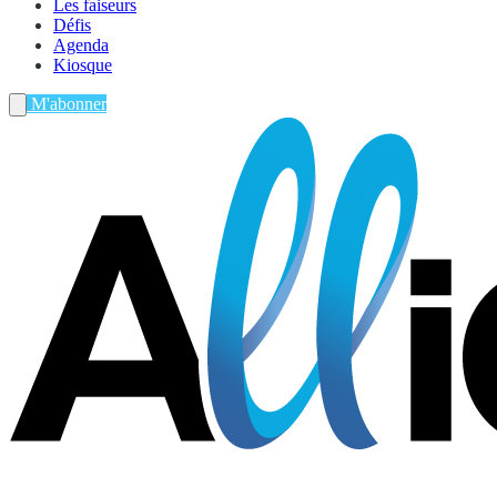
Les faiseurs
Défis
Agenda
Kiosque
M'abonner