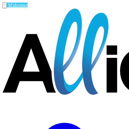
M'abonner