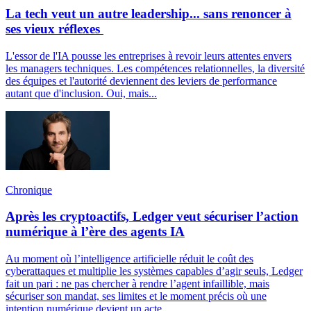
La tech veut un autre leadership... sans renoncer à
ses vieux réflexes
L'essor de l'IA pousse les entreprises à revoir leurs attentes envers
les managers techniques. Les compétences relationnelles, la diversité
des équipes et l'autorité deviennent des leviers de performance
autant que d'inclusion. Oui, mais...
Chronique
Après les cryptoactifs, Ledger veut sécuriser l’action
numérique à l’ère des agents IA
Au moment où l’intelligence artificielle réduit le coût des
cyberattaques et multiplie les systèmes capables d’agir seuls, Ledger
fait un pari : ne pas chercher à rendre l’agent infaillible, mais
sécuriser son mandat, ses limites et le moment précis où une
intention numérique devient un acte.