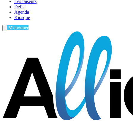
Les faiseurs
Défis
Agenda
Kiosque
M'abonner