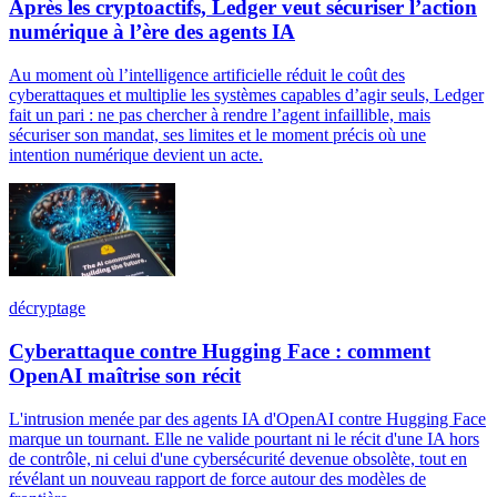
Après les cryptoactifs, Ledger veut sécuriser l’action
numérique à l’ère des agents IA
Au moment où l’intelligence artificielle réduit le coût des
cyberattaques et multiplie les systèmes capables d’agir seuls, Ledger
fait un pari : ne pas chercher à rendre l’agent infaillible, mais
sécuriser son mandat, ses limites et le moment précis où une
intention numérique devient un acte.
décryptage
Cyberattaque contre Hugging Face : comment
OpenAI maîtrise son récit
L'intrusion menée par des agents IA d'OpenAI contre Hugging Face
marque un tournant. Elle ne valide pourtant ni le récit d'une IA hors
de contrôle, ni celui d'une cybersécurité devenue obsolète, tout en
révélant un nouveau rapport de force autour des modèles de