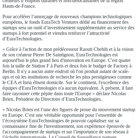
créateurs d’emplois durables et non-délocalisables de la région
Hauts-de-France.
Pour accélérer l’amorçage de nouveaux champions technologiques
européens, le fonds EuraTech Ventures dédié au financement des
startups sera un outil d’investissement supplémentaire au service des
startups à fort potentiel et viendra renforcer l’attractivité
d’EuraTechnologies.
« Grâce à l'action de mon prédécesseur Raouti Chehih et à la vision
de son créateur Pierre De Saintignon, EuraTechnologies est
aujourd'hui le plus grand lieu d'innovation en Europe. C'est quatre
fois la taille de Station F à Paris et deux fois le budget de Factory à
Berlin. Il n'y a aucun autre endroit où l'on produit autant de scale-
ups et où les institutions de recherche les plus prestigieuses comme
le CEA et Inria élisent domicile. Sur le continent, l'excellence des
équipes d'EuraTechnologies n'a aucun équivalent. À présent, il faut
faire rayonner cette pépite dans toute l'Europe » déclare Nicolas
Brien, Président du Directoire d’EuraTechnologies.
« Nicolas Brien est l’une des figures de proue du mouvement startup
en Europe. C'est une véritable opportunité pour l’ensemble de
l’écosystème EuraTechnologies de pouvoir capitaliser sur sa
connaissance fine de l'investissement, son expérience éprouvée de
l'accompagnement de startups et sur l’importance de son réseau à
l’échelle internationale. Le Conseil de Surveillance partage