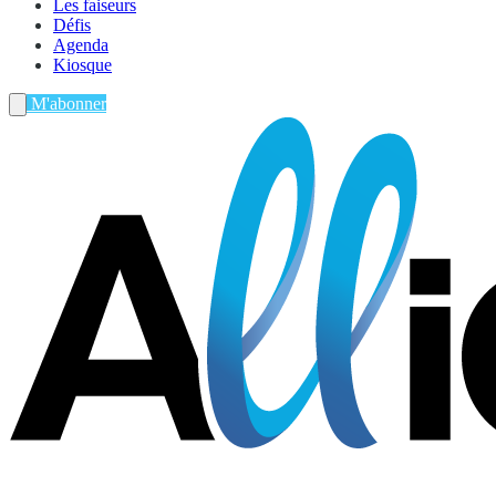
Les faiseurs
Défis
Agenda
Kiosque
M'abonner