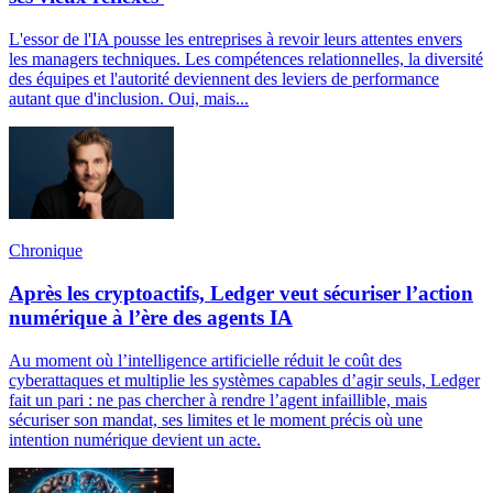
L'essor de l'IA pousse les entreprises à revoir leurs attentes envers
les managers techniques. Les compétences relationnelles, la diversité
des équipes et l'autorité deviennent des leviers de performance
autant que d'inclusion. Oui, mais...
Chronique
Après les cryptoactifs, Ledger veut sécuriser l’action
numérique à l’ère des agents IA
Au moment où l’intelligence artificielle réduit le coût des
cyberattaques et multiplie les systèmes capables d’agir seuls, Ledger
fait un pari : ne pas chercher à rendre l’agent infaillible, mais
sécuriser son mandat, ses limites et le moment précis où une
intention numérique devient un acte.