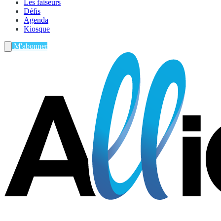
Les faiseurs
Défis
Agenda
Kiosque
M'abonner