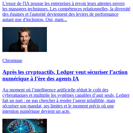
L'essor de l'IA pousse les entreprises à revoir leurs attentes envers
les managers techniques. Les compétences relationnelles, la diversité
des équipes et l'autorité deviennent des leviers de performance
autant que d'inclusion. Oui, mais...
Chronique
Après les cryptoactifs, Ledger veut sécuriser l’action
numérique à l’ère des agents IA
Au moment où l’intelligence artificielle réduit le coût des
cyberattaques et multiplie les systèmes capables d’agir seuls, Ledger
fait un pari : ne pas chercher à rendre l’agent infaillible, mais
sécuriser son mandat, ses limites et le moment précis où une
intention numérique devient un acte.