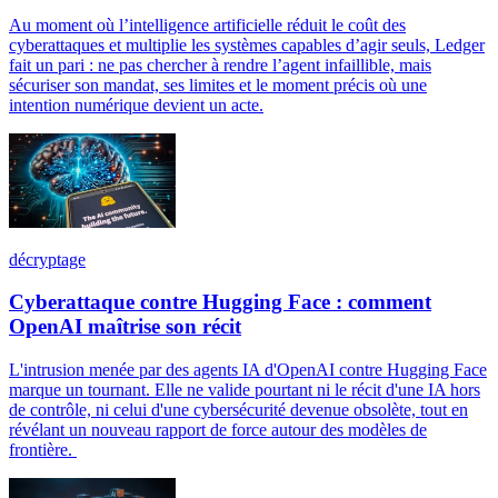
Au moment où l’intelligence artificielle réduit le coût des
cyberattaques et multiplie les systèmes capables d’agir seuls, Ledger
fait un pari : ne pas chercher à rendre l’agent infaillible, mais
sécuriser son mandat, ses limites et le moment précis où une
intention numérique devient un acte.
décryptage
Cyberattaque contre Hugging Face : comment
OpenAI maîtrise son récit
L'intrusion menée par des agents IA d'OpenAI contre Hugging Face
marque un tournant. Elle ne valide pourtant ni le récit d'une IA hors
de contrôle, ni celui d'une cybersécurité devenue obsolète, tout en
révélant un nouveau rapport de force autour des modèles de
frontière.