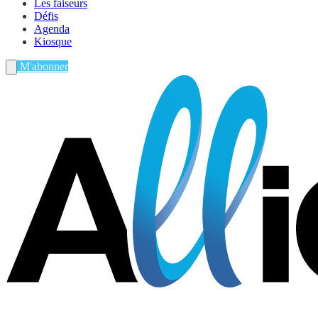
Les faiseurs
Défis
Agenda
Kiosque
M'abonner