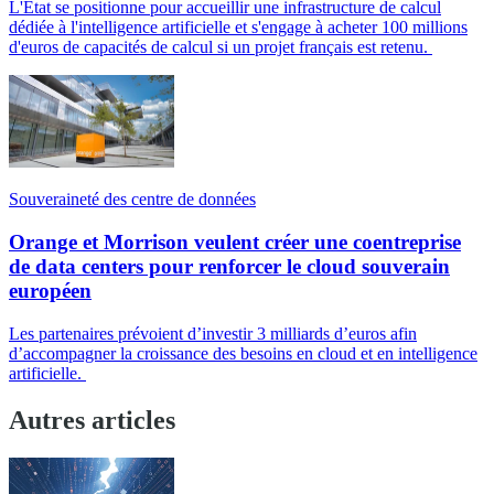
L'État se positionne pour accueillir une infrastructure de calcul
dédiée à l'intelligence artificielle et s'engage à acheter 100 millions
d'euros de capacités de calcul si un projet français est retenu.
Souveraineté des centre de données
Orange et Morrison veulent créer une coentreprise
de data centers pour renforcer le cloud souverain
européen
Les partenaires prévoient d’investir 3 milliards d’euros afin
d’accompagner la croissance des besoins en cloud et en intelligence
artificielle.
Autres articles