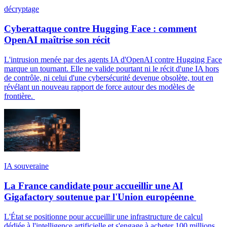
décryptage
Cyberattaque contre Hugging Face : comment
OpenAI maîtrise son récit
L'intrusion menée par des agents IA d'OpenAI contre Hugging Face
marque un tournant. Elle ne valide pourtant ni le récit d'une IA hors
de contrôle, ni celui d'une cybersécurité devenue obsolète, tout en
révélant un nouveau rapport de force autour des modèles de
frontière.
IA souveraine
La France candidate pour accueillir une AI
Gigafactory soutenue par l'Union européenne
L'État se positionne pour accueillir une infrastructure de calcul
dédiée à l'intelligence artificielle et s'engage à acheter 100 millions