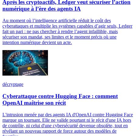
Après les cryptoactifs, Ledger veut sécuriser l’action
numérique à l’ère des agents IA
Au moment où l’intelligence artificielle réduit le coût des
cyberattaques et multiplie les systèmes capables d’agir seuls, Ledger
fait un pari : ne pas chercher à rendre l’agent infaillible, mais
sécuriser son mandat, ses limites et le moment précis où une
intention numérique devient un acte.
décryptage
Cyberattaque contre Hugging Face : comment
OpenAI maîtrise son récit
L'intrusion menée par des agents IA d'OpenAI contre Hugging Face
marque un tournant. Elle ne valide pourtant ni le récit d'une IA hors
de contrôle, ni celui d'une cybersécurité devenue obsolète, tout en
révélant un nouveau rapport de force autour des modèles de