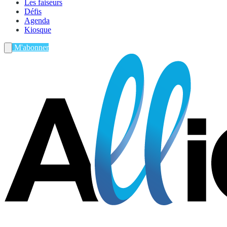
Les faiseurs
Défis
Agenda
Kiosque
M'abonner