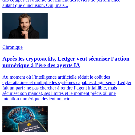
autant que d'inclusion. Oui, mais...
Chronique
Après les cryptoactifs, Ledger veut sécuriser l’action
numérique à l’ère des agents IA
Au moment où l’intelligence artificielle réduit le coût des
cyberattaques et multiplie les systèmes capables d’agir seuls, Ledger
fait un pari : ne pas chercher à rendre l’agent infaillible, mais
sécuriser son mandat, ses limites et le moment précis où une
intention numérique devient un acte.