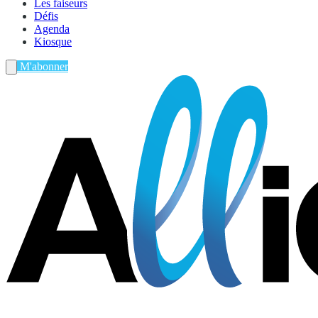
Les faiseurs
Défis
Agenda
Kiosque
M'abonner