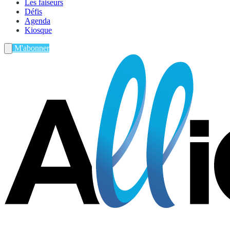
Les faiseurs
Défis
Agenda
Kiosque
M'abonner