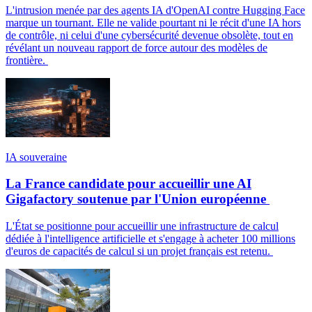
L'intrusion menée par des agents IA d'OpenAI contre Hugging Face
marque un tournant. Elle ne valide pourtant ni le récit d'une IA hors
de contrôle, ni celui d'une cybersécurité devenue obsolète, tout en
révélant un nouveau rapport de force autour des modèles de
frontière.
IA souveraine
La France candidate pour accueillir une AI
Gigafactory soutenue par l'Union européenne
L'État se positionne pour accueillir une infrastructure de calcul
dédiée à l'intelligence artificielle et s'engage à acheter 100 millions
d'euros de capacités de calcul si un projet français est retenu.