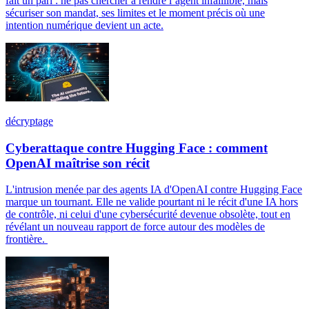
fait un pari : ne pas chercher à rendre l’agent infaillible, mais
sécuriser son mandat, ses limites et le moment précis où une
intention numérique devient un acte.
décryptage
Cyberattaque contre Hugging Face : comment
OpenAI maîtrise son récit
L'intrusion menée par des agents IA d'OpenAI contre Hugging Face
marque un tournant. Elle ne valide pourtant ni le récit d'une IA hors
de contrôle, ni celui d'une cybersécurité devenue obsolète, tout en
révélant un nouveau rapport de force autour des modèles de
frontière.