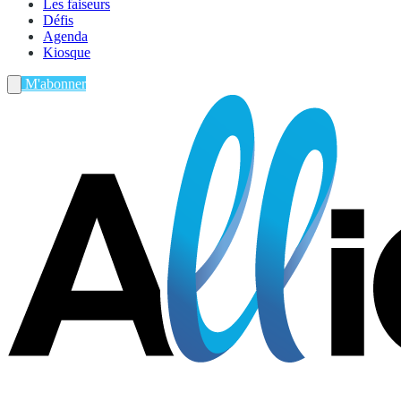
Les faiseurs
Défis
Agenda
Kiosque
M'abonner