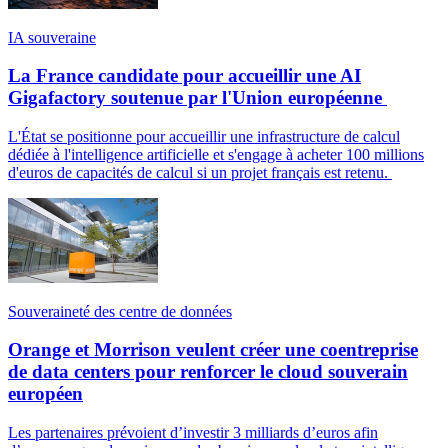
IA souveraine
La France candidate pour accueillir une AI
Gigafactory soutenue par l'Union européenne
L'État se positionne pour accueillir une infrastructure de calcul
dédiée à l'intelligence artificielle et s'engage à acheter 100 millions
d'euros de capacités de calcul si un projet français est retenu.
Souveraineté des centre de données
Orange et Morrison veulent créer une coentreprise
de data centers pour renforcer le cloud souverain
européen
Les partenaires prévoient d’investir 3 milliards d’euros afin