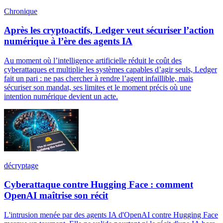
Chronique
Après les cryptoactifs, Ledger veut sécuriser l’action
numérique à l’ère des agents IA
Au moment où l’intelligence artificielle réduit le coût des
cyberattaques et multiplie les systèmes capables d’agir seuls, Ledger
fait un pari : ne pas chercher à rendre l’agent infaillible, mais
sécuriser son mandat, ses limites et le moment précis où une
intention numérique devient un acte.
décryptage
Cyberattaque contre Hugging Face : comment
OpenAI maîtrise son récit
L'intrusion menée par des agents IA d'OpenAI contre Hugging Face