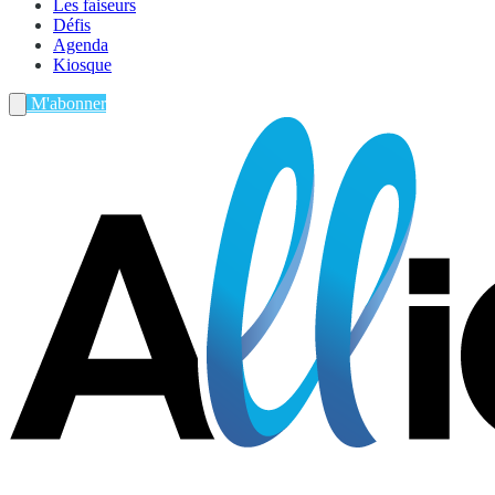
Les faiseurs
Défis
Agenda
Kiosque
M'abonner