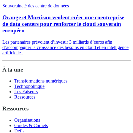
Souveraineté des centre de données
Orange et Morrison veulent créer une coentreprise
de data centers pour renforcer le cloud souverain
européen
Les partenaires prévoient d’investir 3 milliards d’euros afin
d’accompagner la croissance des besoins en cloud et en intelligence
artificielle.
À la une
Transformations numériques
Technopolitique
Les Faiseurs
Ressources
Ressources
Organisations
Guides & Carnets
Défis