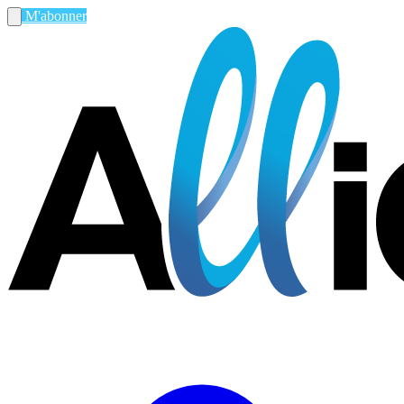
M'abonner