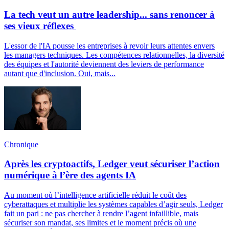
La tech veut un autre leadership... sans renoncer à
ses vieux réflexes
L'essor de l'IA pousse les entreprises à revoir leurs attentes envers
les managers techniques. Les compétences relationnelles, la diversité
des équipes et l'autorité deviennent des leviers de performance
autant que d'inclusion. Oui, mais...
Chronique
Après les cryptoactifs, Ledger veut sécuriser l’action
numérique à l’ère des agents IA
Au moment où l’intelligence artificielle réduit le coût des
cyberattaques et multiplie les systèmes capables d’agir seuls, Ledger
fait un pari : ne pas chercher à rendre l’agent infaillible, mais
sécuriser son mandat, ses limites et le moment précis où une