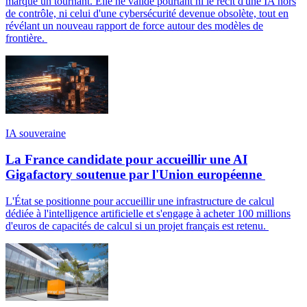
marque un tournant. Elle ne valide pourtant ni le récit d'une IA hors
de contrôle, ni celui d'une cybersécurité devenue obsolète, tout en
révélant un nouveau rapport de force autour des modèles de
frontière.
IA souveraine
La France candidate pour accueillir une AI
Gigafactory soutenue par l'Union européenne
L'État se positionne pour accueillir une infrastructure de calcul
dédiée à l'intelligence artificielle et s'engage à acheter 100 millions
d'euros de capacités de calcul si un projet français est retenu.