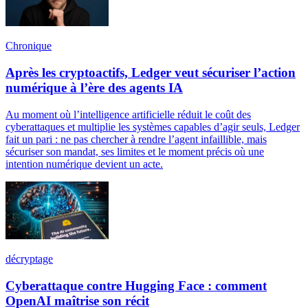
Chronique
Après les cryptoactifs, Ledger veut sécuriser l’action
numérique à l’ère des agents IA
Au moment où l’intelligence artificielle réduit le coût des
cyberattaques et multiplie les systèmes capables d’agir seuls, Ledger
fait un pari : ne pas chercher à rendre l’agent infaillible, mais
sécuriser son mandat, ses limites et le moment précis où une
intention numérique devient un acte.
décryptage
Cyberattaque contre Hugging Face : comment
OpenAI maîtrise son récit