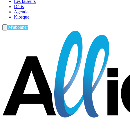
Les faiseurs
Défis
Agenda
Kiosque
M'abonner