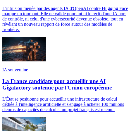
L'intrusion menée par des agents IA d'OpenAI contre Hugging Face
marque un tournant. Elle ne valide pourtant ni le récit d'une IA hors
de contrôle, ni celui d'une cybersécurité devenue obsolète, tout en
révélant un nouveau rapport de force autour des modèles de
frontière.
IA souveraine
La France candidate pour accueillir une AI
Gigafactory soutenue par l'Union européenne
L'État se positionne pour accueillir une infrastructure de calcul
dédiée à l'intelligence artificielle et s'engage à acheter 100 millions
d'euros de capacités de calcul si un projet français est retenu.