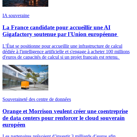
IA souveraine
La France candidate pour accueillir une AI
Gigafactory soutenue par l'Union européenne
L'État se positionne pour accueillir une infrastructure de calcul
dédiée à l'intelligence artificielle et s'engage à acheter 100 millions
d'euros de capacités de calcul si un projet français est retenu.
Souveraineté des centre de données
Orange et Morrison veulent créer une coentreprise
de data centers pour renforcer le cloud souverain
européen
Les partenaires prévoient d’investir 3 milliards d’euros afin